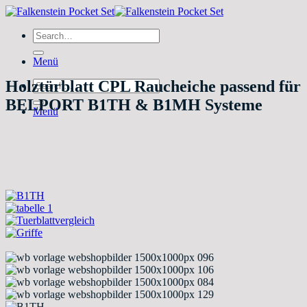
Zum
Inhalt
Search
springen
for:
Menü
Holztürblatt CPL Raucheiche passend für
Search
for:
BELPORT B1TH & B1MH Systeme
Menü