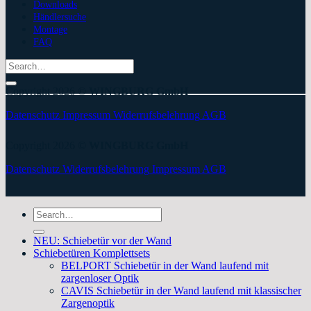
Downloads
Händlersuche
Montage
FAQ
Search
for:
Copyright 2026 ©
WINGBURG GmbH
Datenschutz
Impressum
Widerrufsbelehrung
AGB
Copyright 2026 ©
WINGBURG GmbH
Datenschutz
Widerrufsbelehrung
Impressum
AGB
Search
for:
NEU: Schiebetür vor der Wand
Schiebetüren Komplettsets
BELPORT Schiebetür in der Wand laufend mit
zargenloser Optik
CAVIS Schiebetür in der Wand laufend mit klassischer
Zargenoptik