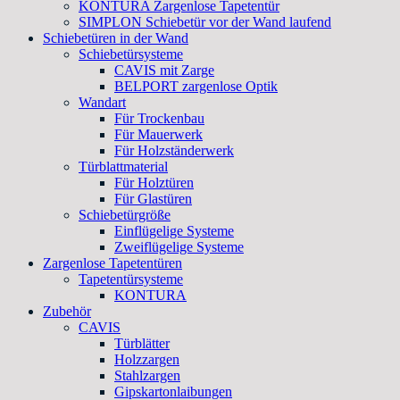
KONTURA Zargenlose Tapetentür
SIMPLON Schiebetür vor der Wand laufend
Schiebetüren in der Wand
Schiebetürsysteme
CAVIS mit Zarge
BELPORT zargenlose Optik
Wandart
Für Trockenbau
Für Mauerwerk
Für Holzständerwerk
Türblattmaterial
Für Holztüren
Für Glastüren
Schiebetürgröße
Einflügelige Systeme
Zweiflügelige Systeme
Zargenlose Tapetentüren
Tapetentürsysteme
KONTURA
Zubehör
CAVIS
Türblätter
Holzzargen
Stahlzargen
Gipskartonlaibungen