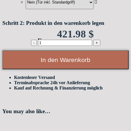
Schritt 2: Produkt in den warenkorb legen
421.98
$
From:
Holztürblatt
CPL
Raucheiche
passend
In den Warenkorb
für
BELPORT
B1TH
&
Kostenloser Versand
B1MH
Terminabsprache 24h vor Anlieferung
Systeme
Kauf auf Rechnung & Finanzierung möglich
quantity
You may also like…