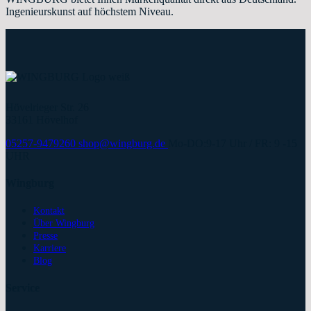
Ingenieurskunst auf höchstem Niveau.
Hövelrieger Str. 26
33161 Hövelhof
05257-9479260
shop@wingburg.de
Mo-DO:9-17 Uhr / FR: 9 -15
UHR
Wingburg
Kontakt
Über Wingburg
Presse
Karriere
Blog
Service