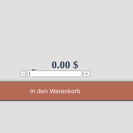
0.00
$
From:
TRAVAL
T1HA-
C35
quantity
In den Warenkorb