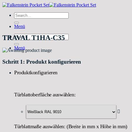
Zum
Inhalt
Search
springen
for:
Menü
Search
TRAVAL T1HA-C35
for:
Menü
Schritt 1: Produkt konfigurieren
Produktkonfigurieren
Türblattoberfläche auswählen:
Türblattmaße auswählen: (Breite in mm x Höhe in mm)