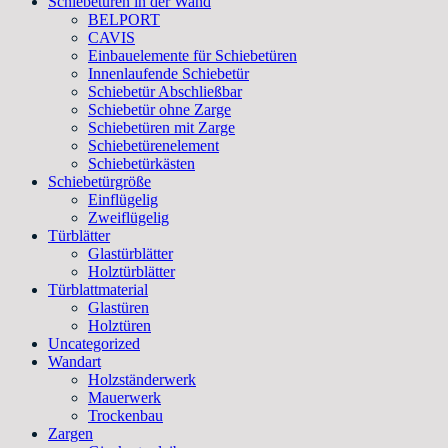
Schiebetüren in der Wand
BELPORT
CAVIS
Einbauelemente für Schiebetüren
Innenlaufende Schiebetür
Schiebetür Abschließbar
Schiebetür ohne Zarge
Schiebetüren mit Zarge
Schiebetürenelement
Schiebetürkästen
Schiebetürgröße
Einflügelig
Zweiflügelig
Türblätter
Glastürblätter
Holztürblätter
Türblattmaterial
Glastüren
Holztüren
Uncategorized
Wandart
Holzständerwerk
Mauerwerk
Trockenbau
Zargen