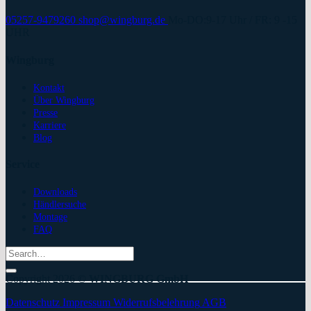
05257-9479260
shop@wingburg.de
Mo-DO:9-17 Uhr / FR: 9 -15
UHR
Wingburg
Kontakt
Über Wingburg
Presse
Karriere
Blog
Service
Downloads
Händlersuche
Montage
FAQ
Search
for:
Copyright 2026 ©
WINGBURG GmbH
Datenschutz
Impressum
Widerrufsbelehrung
AGB