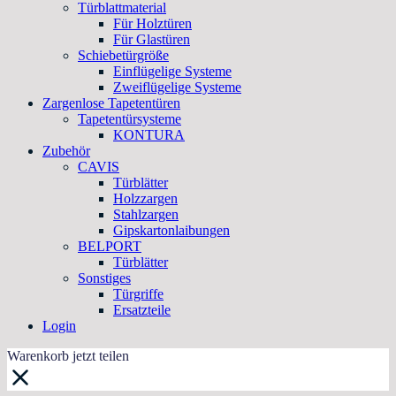
Türblattmaterial
Für Holztüren
Für Glastüren
Schiebetürgröße
Einflügelige Systeme
Zweiflügelige Systeme
Zargenlose Tapetentüren
Tapetentürsysteme
KONTURA
Zubehör
CAVIS
Türblätter
Holzzargen
Stahlzargen
Gipskartonlaibungen
BELPORT
Türblätter
Sonstiges
Türgriffe
Ersatzteile
Login
Warenkorb jetzt teilen