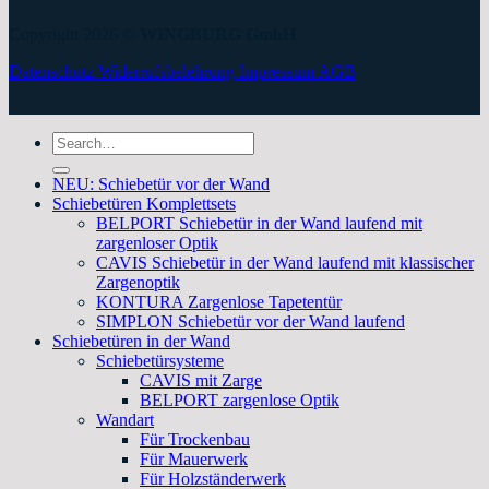
Copyright 2026 ©
WINGBURG GmbH
Datenschutz
Widerrufsbelehrung
Impressum
AGB
Search
for:
NEU: Schiebetür vor der Wand
Schiebetüren Komplettsets
BELPORT Schiebetür in der Wand laufend mit
zargenloser Optik
CAVIS Schiebetür in der Wand laufend mit klassischer
Zargenoptik
KONTURA Zargenlose Tapetentür
SIMPLON Schiebetür vor der Wand laufend
Schiebetüren in der Wand
Schiebetürsysteme
CAVIS mit Zarge
BELPORT zargenlose Optik
Wandart
Für Trockenbau
Für Mauerwerk
Für Holzständerwerk