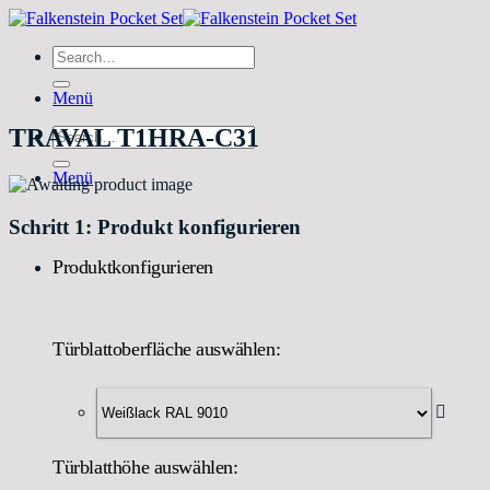
Zum
Inhalt
Search
springen
for:
Menü
TRAVAL T1HRA-C31
Search
for:
Menü
Schritt 1: Produkt konfigurieren
Produktkonfigurieren
Türblattoberfläche auswählen:
Türblatthöhe auswählen: