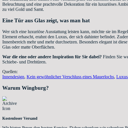
Beleuchtung und eine prachtvolle Dekoration für ein luxuriöses Ambien
zu viel Gold und Samt.
Eine Tür aus Glas zeigt, was man hat
Wer sich eine luxuriöse Ausstattung leisten kann, möchte sie im Rege
Element erhascht, erahnt den Luxus, der sich dahinter befindet. Zud
Innenbereich mehr und mehr durchsetzen. Besonders elegant ist diese
Glas oder matte Oberflächen.
War die eine oder andere Inspiration für Sie dabei?
Finden Sie wei
Schiebe- und Drehtüren.
Quellen:
Innendesign
,
Kein gewöhnlicher Verschluss eines Mauerlochs
,
Luxus
Warum Wingburg?
Kostenloser Versand
Wir bieten Ihnen den besten Service. Daher schenken wir schenken I