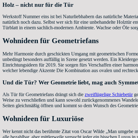
Holz – nicht nur für die Tür
Werkstoff Nummer eins ist bei Naturliebhabern das natürliche Materia
natürlich noch dazu. Selbst wer sich für eine unbehandelte Holztür en
Türblatt in einem sachlich-modernen Ambiente. Wachse oder Öle sorgen 
Wohnideen für Geometriefans
Mehr Harmonie durch geschickten Umgang mit geometrischen Formen:
unbedingt besonders auffällig in Szene gesetzt werden. Ein Kleiderg
Einrichtungsideen für 2019. Sie sorgen fürs Verschaffen einer harm
welcher lebendige Akzente Die Kombination aus ovalen und rechteck
Und die Tür? Wer Geometrie liebt, mag auch Symmet
Als Tür für Geometriefans drängt sich die
zweiflügelige Schiebetür
ge
Weise zu verschließen und kann sowohl zurückgenommenes Wandelement 
Seiten gleichmäßig öffnen und kommt so dem Wunsch des Geometrie
Wohnideen für Luxuriöse
Wer kennt nicht das berühmte Zitat von Oscar Wilde „Man umgebe mich
alle bezahlbar, aber mittlerweile versucht jeder ein bisschen Luxus 