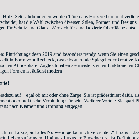
l Holz. Seit Jahrhunderten werden Türen aus Holz verbaut und verliere
tscheidet, hat die Wahl zwischen diversen Stilen, Formen und Designs. 
für Schutz und Glanz. Wer sich für eine lackierte Oberfläche entscheid
 Einrichtungsideen 2019 sind besonders trendy, wenn Sie einen gesc
estellt in Form vom Rechteck, ovale bzw. runde Spiegel oder kreative 
onischen Atmosphäre. Zugleich haben sie meistens einen funktionellen
igen Formen ist äußerst modern
rie!
radezu auf – egal ob mit oder ohne Zarge. Sie ist prädestiniert dafür, al
oder praktische Verbindungstür sein. Weiterer Vorteil: Sie spart Platz
fans nach Klarheit und Ordnung entgegen.
 mit Luxus, auf alles Notwendige kann ich verzichten.“ Luxus – das is
in sein Leben zu bringen. Und was Luxus im Einzelnen ist, ist Definiti