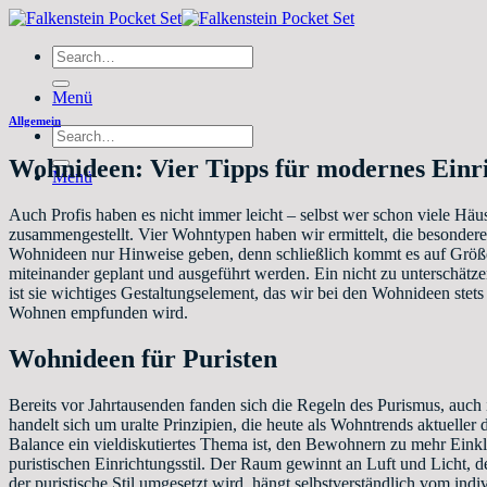
Zum
Inhalt
Search
springen
for:
Menü
Allgemein
Search
for:
Wohnideen: Vier Tipps für modernes Einr
Menü
Auch Profis haben es nicht immer leicht – selbst wer schon viele Häu
zusammengestellt. Vier Wohntypen haben wir ermittelt, die besonder
Wohnideen nur Hinweise geben, denn schließlich kommt es auf Größe 
miteinander geplant und ausgeführt werden. Ein nicht zu unterschätz
ist sie wichtiges Gestaltungselement, das wir bei den Wohnideen stets 
Wohnen empfunden wird.
Wohnideen für Puristen
Bereits vor Jahrtausenden fanden sich die Regeln des Purismus, auc
handelt sich um uralte Prinzipien, die heute als Wohntrends aktueller 
Balance ein vieldiskutiertes Thema ist, den Bewohnern zu mehr Einkla
puristischen Einrichtungsstil. Der Raum gewinnt an Luft und Licht, 
der puristische Stil umgesetzt wird, hängt selbstverständlich vom in