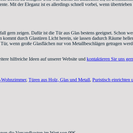
te. Mit der Eleganz ist es allerdings schnell vorbei, wenn übertrieben 
lfall gern zeigen. Dafür ist die Tür aus Glas bestens geeignet. Schon
em kommt durch Glastüren Licht herein, sie lassen dadurch Räume helle
 Tür, wenn große Glasflächen nur von Metallbeschlägen getragen werde
tere hilfreiche Ideen auf unserer Website und
kontaktieren Sie uns ger
-Wohnzimmer
,
Türen aus Holz, Glas und Metall
,
Puristisch einrichte
hnen die Versandkosten im Wert von 99€.