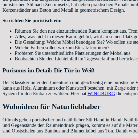
puristischen Stil nach Zen umsetzt, hat neben praktischen Anhaltspun
Kerzenständer aus Beton und Metall in geometrischem Design.
So richten Sie puristisch ein:
Räumen Sie den neu einzurichtenden Raum komplett aus. Trenn
Alles, was nicht in diesen Raum gehört, wird an seinen Platz g
Die Gestaltung: Welche Möbel benötigen Sie? Wo sollen sie st
Welche Farben sollen wo zum Einsatz kommen?
Probieren Sie unterschiedliche Platzierungen der Möbel aus.
Beobachten Sie den Lichteinfall im Tagesverlauf und berücksich
Purismus im Detail: Die Tür in Weiß
Der Klassiker unter den Innentüren und gleichzeitig eine puristische Va
kann aus Holz, Aluminium oder Kunststoff bestehen, mit Zarge oder ohn
System für den Einbau zu wählen. Hier hat
WINGBURG
die entspre
Wohnideen für Naturliebhaber
Oftmals gehen puristischer und natürlicher Stil Hand in Hand: Natür
und Gegenstände den Raumeindruck prägen, kommt es auf die Material
sind Obstschalen aus Bambus und Blumenkübel aus Ton. Damit wird