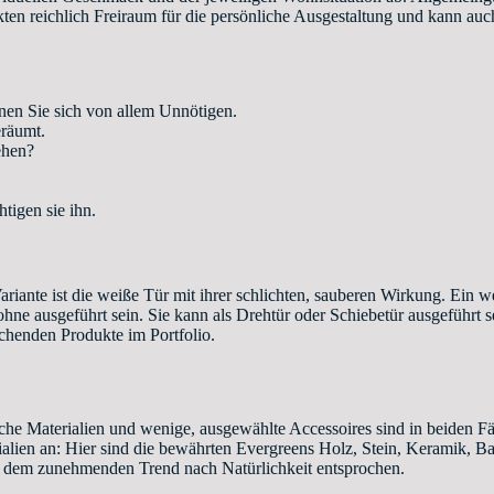
kten reichlich Freiraum für die persönliche Ausgestaltung und kann auc
en Sie sich von allem Unnötigen.
eräumt.
ehen?
tigen sie ihn.
riante ist die weiße Tür mit ihrer schlichten, sauberen Wirkung. Ein wei
e ausgeführt sein. Sie kann als Drehtür oder Schiebetür ausgeführt sei
chenden Produkte im Portfolio.
liche Materialien und wenige, ausgewählte Accessoires sind in beiden 
ien an: Hier sind die bewährten Evergreens Holz, Stein, Keramik, Bau
 dem zunehmenden Trend nach Natürlichkeit entsprochen.