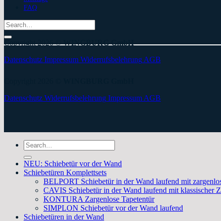
FAQ
Search
for:
Copyright 2026 ©
WINGBURG GmbH
Datenschutz
Impressum
Widerrufsbelehrung
AGB
Copyright 2026 ©
WINGBURG GmbH
Datenschutz
Widerrufsbelehrung
Impressum
AGB
Search
for:
NEU: Schiebetür vor der Wand
Schiebetüren Komplettsets
BELPORT Schiebetür in der Wand laufend mit zargenlos
CAVIS Schiebetür in der Wand laufend mit klassischer 
KONTURA Zargenlose Tapetentür
SIMPLON Schiebetür vor der Wand laufend
Schiebetüren in der Wand