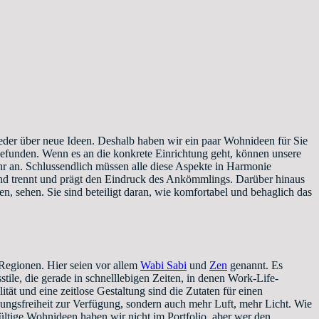
wieder über neue Ideen. Deshalb haben wir ein paar Wohnideen für Sie
efunden. Wenn es an die konkrete Einrichtung geht, können unsere
r an. Schlussendlich müssen alle diese Aspekte in Harmonie
 und trennt und prägt den Eindruck des Ankömmlings. Darüber hinaus
sen, sehen. Sie sind beteiligt daran, wie komfortabel und behaglich das
Regionen. Hier seien vor allem
Wabi Sabi
und
Zen
genannt. Es
stile, die gerade in schnelllebigen Zeiten, in denen Work-Life-
ät und eine zeitlose Gestaltung sind die Zutaten für einen
ungsfreiheit zur Verfügung, sondern auch mehr Luft, mehr Licht. Wie
ültige Wohnideen haben wir nicht im Portfolio, aber wer den