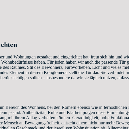
ichten
ser und Wohnungen gestaltet und eingerichtet hat, freut sich hin und 
e Wohnbedürfnisse haben. Für jeden haben wir auch die passende Tür g
des Raumes, Stil des Bewohners, Farbvorlieben, Licht und vieles meh
endes Element in diesem Konglomerat stellt die Tür dar. Sie verbindet
berücksichtigen sollten – insbesondere da wir sie täglich nutzen, anfas
h im Bereich des Wohnens, bei den Römern ebenso wie in fernöstlichen 
denn je sind. Authentizität, Ruhe und Klarheit prägen diese Einrichtungs
ng mit ihrem Alltag verhelfen können. Geradlinigkeit, hohe Funktionalit
der Mensch an Bewegungsfreiheit. entsteht einem nicht nur mehr Beweg
dividuellen Geschmack und der jeweiligen Wohnsituation ab. Allgemeing