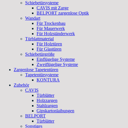
Schiebetürsysteme
CAVIS mit Zarge
BELPORT zargenlose Optik
Wandart
Für Trockenbau
Für Mauerwerk
Für Holzständerwerk
Türblattmaterial
Für Holztüren
Für Glastüren
Schiebetürgröße
Einflügelige Systeme
Zweiflügelige Systeme
Zargenlose Tapetentüren
Tapetentürsysteme
KONTURA
Zubehör
CAVIS
Türblätter
Holzzargen
Stahlzargen
Gipskartonlaibungen
BELPORT
Türblätter
Sonstiges