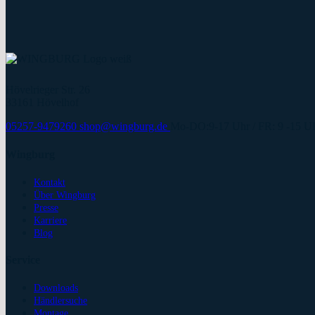
Hövelrieger Str. 26
33161 Hövelhof
05257-9479260
shop@wingburg.de
Mo-DO:9-17 Uhr / FR: 9 -15 
Wingburg
Kontakt
Über Wingburg
Presse
Karriere
Blog
Service
Downloads
Händlersuche
Montage