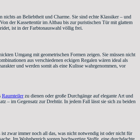
n nichts an Beliebtheit und Charme. Sie sind echte Klassiker – und
Von der Kassettentür im Altbau bis zur puristischen Tür mit glattem
et, ist in der Farbtonauswahl völlig frei.
hickten Umgang mit geometrischen Formen zeigen. Sie müssen nicht
Kombinationen aus verschiedenen eckigen Regalen wären ideal als
 Charakter und werden somit als eine Kulisse wahrgenommen, vor
s
Raumteiler
zu dienen oder große Durchgänge auf elegante Art und
 – im Gegensatz zur Drehtür. In jedem Fall lässt sie sich zu beiden
t zwar immer noch all das, was nicht notwendig ist oder nicht für
onssache. Im Wohnbereich sorgen hochwertige Stoffe, eine durchdachte