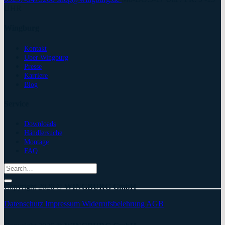
UHR
Wingburg
Kontakt
Über Wingburg
Presse
Karriere
Blog
Service
Downloads
Händlersuche
Montage
FAQ
Search
for:
Copyright 2026 ©
WINGBURG GmbH
Datenschutz
Impressum
Widerrufsbelehrung
AGB