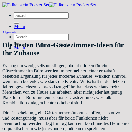
Zum
Inhalt
Search
springen
for:
Menü
Allgemein
Search
for:
Die besten Büro-Gästezimmer-Ideen für
Menü
Ihr Zuhause
Es mag ein wenig seltsam klingen, aber die Ideen für ein
Gästezimmer im Büro werden immer mehr zu einer ernsthaft
beliebten Ergänzung für jedes moderne Zuhause. Wirklich sinnvoll,
wenn man bedenkt, wie stark die Kreativ-Wirtschaft in den letzten
Jahren gewachsen ist, was dazu geführt hat, dass weitaus mehr
Menschen von zu Hause aus arbeiten, aber nicht jeder hat genug
Platz für ein Büro und ein separates Gästezimmer, weshalb
Kombinationsanlagen heute so beliebt sind.
Die Entscheidung, ein Gästezimmerbüro zu schaffen, ist sinnvoll
und kostengünstig, muss aber für beide Funktionen nicht
beeinträchtigt werden. Tag für Tag kann ein kombiniertes Heimbüro
so praktisch sein wie jedes andere, mit einem speziellen