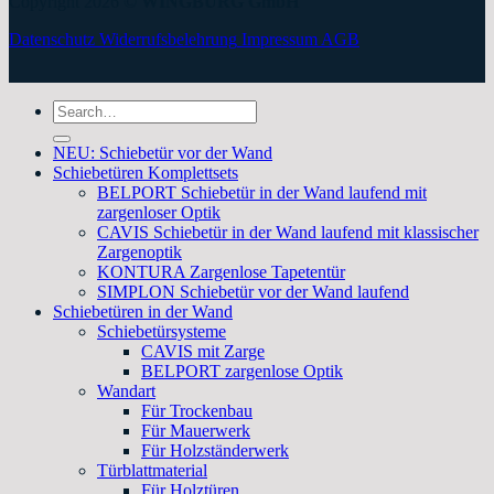
Copyright 2026 ©
WINGBURG GmbH
Datenschutz
Widerrufsbelehrung
Impressum
AGB
Search
for:
NEU: Schiebetür vor der Wand
Schiebetüren Komplettsets
BELPORT Schiebetür in der Wand laufend mit
zargenloser Optik
CAVIS Schiebetür in der Wand laufend mit klassischer
Zargenoptik
KONTURA Zargenlose Tapetentür
SIMPLON Schiebetür vor der Wand laufend
Schiebetüren in der Wand
Schiebetürsysteme
CAVIS mit Zarge
BELPORT zargenlose Optik
Wandart
Für Trockenbau
Für Mauerwerk
Für Holzständerwerk
Türblattmaterial
Für Holztüren