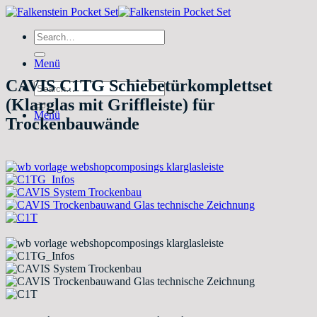
Zum
Inhalt
Search
springen
for:
Menü
CAVIS C1TG Schiebetürkomplettset
Search
for:
(Klarglas mit Griffleiste) für
Menü
Trockenbauwände