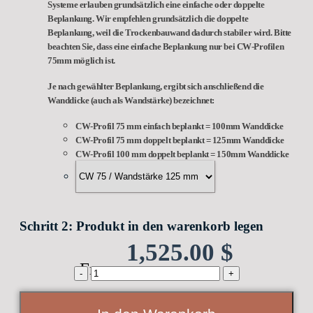
Systeme erlauben grundsätzlich eine einfache oder doppelte
Beplankung. Wir empfehlen grundsätzlich die doppelte
Beplankung, weil die Trockenbauwand dadurch stabiler wird. Bitte
beachten Sie, dass eine einfache Beplankung nur bei CW-Profilen
75mm möglich ist.
Je nach gewählter Beplankung, ergibt sich anschließend die
Wanddicke (auch als Wandstärke) bezeichnet:
CW-Profil 75 mm einfach beplankt = 100mm Wanddicke
CW-Profil 75 mm doppelt beplankt = 125mm Wanddicke
CW-Profil 100 mm doppelt beplankt = 150mm Wanddicke
Schritt 2: Produkt in den warenkorb legen
1,525.00
$
From:
CAVIS
C1TG
Schiebetürkomplettset
(Klarglas