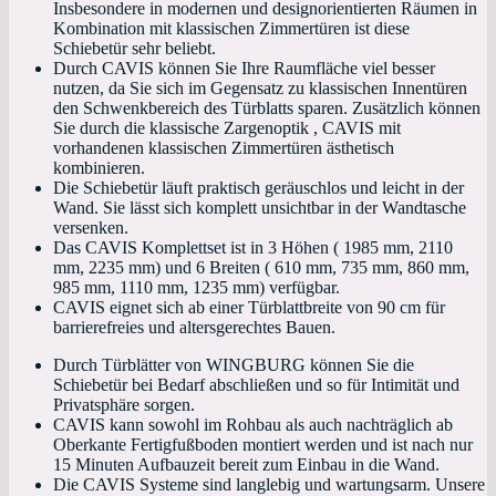
Insbesondere in modernen und designorientierten Räumen in
Kombination mit klassischen Zimmertüren ist diese
Schiebetür sehr beliebt.
Durch CAVIS können Sie Ihre Raumfläche viel besser
nutzen, da Sie sich im Gegensatz zu klassischen Innentüren
den Schwenkbereich des Türblatts sparen. Zusätzlich können
Sie durch die klassische Zargenoptik , CAVIS mit
vorhandenen klassischen Zimmertüren ästhetisch
kombinieren.
Die Schiebetür läuft praktisch geräuschlos und leicht in der
Wand. Sie lässt sich komplett unsichtbar in der Wandtasche
versenken.
Das CAVIS Komplettset ist in 3 Höhen ( 1985 mm, 2110
mm, 2235 mm) und 6 Breiten ( 610 mm, 735 mm, 860 mm,
985 mm, 1110 mm, 1235 mm) verfügbar.
CAVIS eignet sich ab einer Türblattbreite von 90 cm für
barrierefreies und altersgerechtes Bauen.
Durch Türblätter von WINGBURG können Sie die
Schiebetür bei Bedarf abschließen und so für Intimität und
Privatsphäre sorgen.
CAVIS kann sowohl im Rohbau als auch nachträglich ab
Oberkante Fertigfußboden montiert werden und ist nach nur
15 Minuten Aufbauzeit bereit zum Einbau in die Wand.
Die CAVIS Systeme sind langlebig und wartungsarm. Unsere