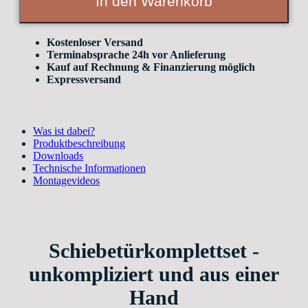
In den Warenkorb
mit
Griffleiste)
für
Trockenbauwände
Kostenloser Versand
quantity
Terminabsprache 24h vor Anlieferung
Kauf auf Rechnung & Finanzierung möglich
Expressversand
Was ist dabei?
Produktbeschreibung
Downloads
Technische Informationen
Montagevideos
Schiebetürkomplettset -
unkompliziert und aus einer
Hand