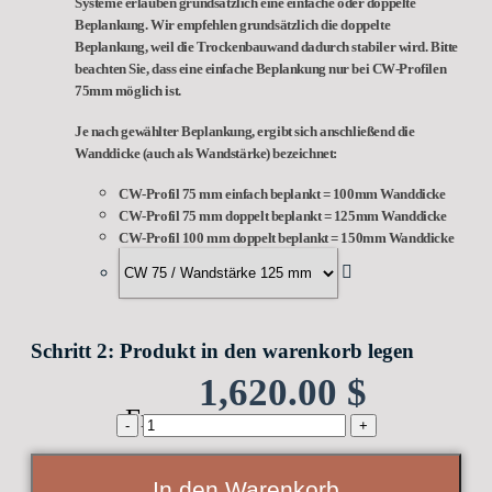
Systeme erlauben grundsätzlich eine einfache oder doppelte
Beplankung. Wir empfehlen grundsätzlich die doppelte
Beplankung, weil die Trockenbauwand dadurch stabiler wird. Bitte
beachten Sie, dass eine einfache Beplankung nur bei CW-Profilen
75mm möglich ist.
Je nach gewählter Beplankung, ergibt sich anschließend die
Wanddicke (auch als Wandstärke) bezeichnet:
CW-Profil 75 mm einfach beplankt = 100mm Wanddicke
CW-Profil 75 mm doppelt beplankt = 125mm Wanddicke
CW-Profil 100 mm doppelt beplankt = 150mm Wanddicke
Schritt 2: Produkt in den warenkorb legen
1,620.00
$
From:
CAVIS
C1TG
Schiebetürkomplettset
(Satiniert
In den Warenkorb
mit