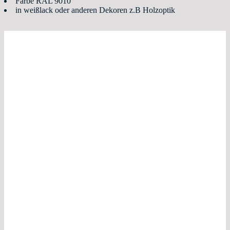
Farbe RAL 9010
in weißlack oder anderen Dekoren z.B Holzoptik