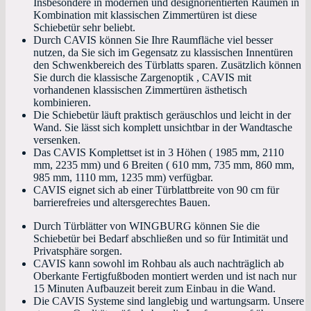
Insbesondere in modernen und designorientierten Räumen in
Kombination mit klassischen Zimmertüren ist diese
Schiebetür sehr beliebt.
Durch CAVIS können Sie Ihre Raumfläche viel besser
nutzen, da Sie sich im Gegensatz zu klassischen Innentüren
den Schwenkbereich des Türblatts sparen. Zusätzlich können
Sie durch die klassische Zargenoptik , CAVIS mit
vorhandenen klassischen Zimmertüren ästhetisch
kombinieren.
Die Schiebetür läuft praktisch geräuschlos und leicht in der
Wand. Sie lässt sich komplett unsichtbar in der Wandtasche
versenken.
Das CAVIS Komplettset ist in 3 Höhen ( 1985 mm, 2110
mm, 2235 mm) und 6 Breiten ( 610 mm, 735 mm, 860 mm,
985 mm, 1110 mm, 1235 mm) verfügbar.
CAVIS eignet sich ab einer Türblattbreite von 90 cm für
barrierefreies und altersgerechtes Bauen.
Durch Türblätter von WINGBURG können Sie die
Schiebetür bei Bedarf abschließen und so für Intimität und
Privatsphäre sorgen.
CAVIS kann sowohl im Rohbau als auch nachträglich ab
Oberkante Fertigfußboden montiert werden und ist nach nur
15 Minuten Aufbauzeit bereit zum Einbau in die Wand.
Die CAVIS Systeme sind langlebig und wartungsarm. Unsere