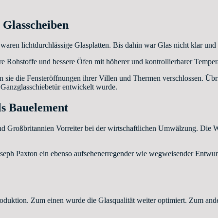
e Glasscheiben
 waren lichtdurchlässige Glasplatten. Bis dahin war Glas nicht klar u
 Rohstoffe und bessere Öfen mit höherer und kontrollierbarer Temperat
en sie die Fensteröffnungen ihrer Villen und Thermen verschlossen. Übr
Ganzglasschiebetür entwickelt wurde.
als Bauelement
nd Großbritannien Vorreiter bei der wirtschaftlichen Umwälzung. Die We
eph Paxton ein ebenso aufsehenerregender wie wegweisender Entwurf.
duktion. Zum einen wurde die Glasqualität weiter optimiert. Zum ande