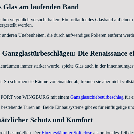
es Glas am laufenden Band
r ihm vergeblich versucht hatten: Ein fortlaufendes Glasband auf eine
rgestellt werden.
 anderen Unebenheiten, die durch aufwendiges Polieren entfernt wer
t Ganzglastürbeschlägen: Die Renaissance ei
nnenräumen immer stärker wurde, spielte Glas auch in der Innenraumge
ent. So schirmen sie Räume voneinander ab, trennen sie aber nicht vollst
em BELPORT von WINGBURG mit einem
Ganzglasschiebetürbeschlag
für e
bestehende Türen an. Beide Einbausysteme gibt es für einflügelige un
sätzlicher Schutz und Komfort
ment bestmöglich. Der
Einzugsdämpfer Soft close
als optionales Teil de