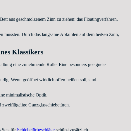
m Bett aus geschmolzenem Zinn zu ziehen: das Floatingverfahren.
den mussten. Durch das langsame Abkühlen auf dem heißen Zinn,
nes Klassikers
staltung eine zunehmende Rolle. Eine besonders geeignete
ändig. Wenn geöffnet wirklich offen heißen soll, sind
ine minimalistische Optik.
d zweiflügelige Ganzglasschiebetüren.
s Sets für
Schiebetürbeschläge
schützt zusätzlich.