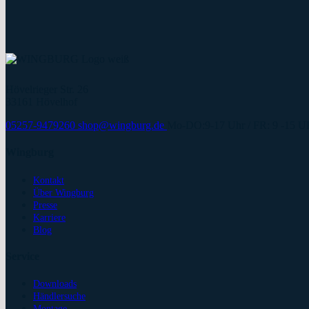
Hövelrieger Str. 26
33161 Hövelhof
05257-9479260
shop@wingburg.de
Mo-DO:9-17 Uhr / FR: 9 -15 
Wingburg
Kontakt
Über Wingburg
Presse
Karriere
Blog
Service
Downloads
Händlersuche
Montage