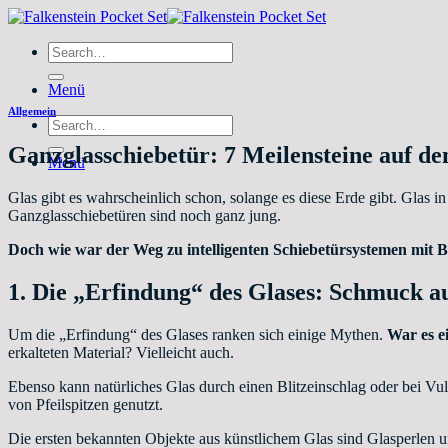
Zum
Inhalt
Search
springen
for:
Menü
Allgemein
Search
for:
Ganzglasschiebetür: 7 Meilensteine auf d
Menü
Glas gibt es wahrscheinlich schon, solange es diese Erde gibt. Glas i
Ganzglasschiebetüren sind noch ganz jung.
Doch wie war der Weg zu intelligenten Schiebetürsystemen mit 
1. Die
„
Erfindung
“
des Glases: Schmuck a
Um die „Erfindung“ des Glases ranken sich einige Mythen.
War es e
erkalteten Material? Vielleicht auch.
Ebenso kann natürliches Glas durch einen Blitzeinschlag oder bei Vu
von Pfeilspitzen genutzt.
Die ersten bekannten Objekte aus künstlichem Glas sind Glasperlen u