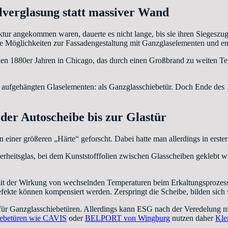
llverglasung statt massiver Wand
ktur angekommen waren, dauerte es nicht lange, bis sie ihren Siegeszu
ue Möglichkeiten zur Fassadengestaltung mit Ganzglaselementen und e
en 1880er Jahren in Chicago, das durch einen Großbrand zu weiten Tei
aufgehängten Glaselementen: als Ganzglasschiebetür. Doch Ende des 1
 der Autoscheibe bis zur Glastür
einer größeren „Härte“ geforscht. Dabei hatte man allerdings in erste
rheitsglas, bei dem Kunststofffolien zwischen Glasscheiben geklebt we
mit der Wirkung von wechselnden Temperaturen beim Erkaltungsprozes
efekte können kompensiert werden. Zerspringt die Scheibe, bilden sich 
 für Ganzglasschiebetüren. Allerdings kann ESG nach der Veredelung 
iebetüren wie CAVIS
oder
BELPORT von Wingburg
nutzen daher
Kle