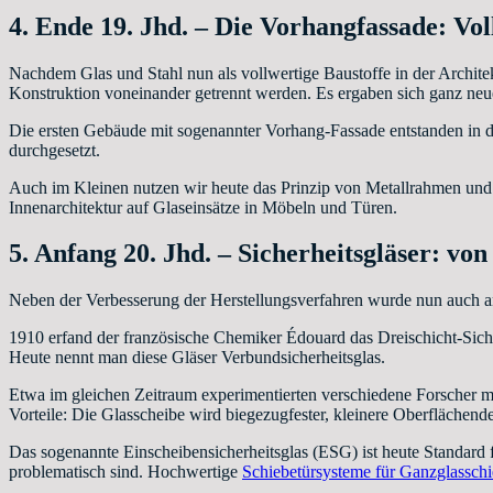
4. Ende 19. Jhd. – Die Vorhangfassade: Vo
Nachdem Glas und Stahl nun als vollwertige Baustoffe in der Archite
Konstruktion voneinander getrennt werden. Es ergaben sich ganz ne
Die ersten Gebäude mit sogenannter Vorhang-Fassade entstanden in d
durchgesetzt.
Auch im Kleinen nutzen wir heute das Prinzip von Metallrahmen und 
Innenarchitektur auf Glaseinsätze in Möbeln und Türen.
5. Anfang 20. Jhd. – Sicherheitsgläser: von
Neben der Verbesserung der Herstellungsverfahren wurde nun auch an 
1910 erfand der französische Chemiker Édouard das Dreischicht-Siche
Heute nennt man diese Gläser Verbundsicherheitsglas.
Etwa im gleichen Zeitraum experimentierten verschiedene Forscher 
Vorteile: Die Glasscheibe wird biegezugfester, kleinere Oberflächend
Das sogenannte Einscheibensicherheitsglas (ESG) ist heute Standard
problematisch sind. Hochwertige
Schiebetürsysteme für Ganzglassch