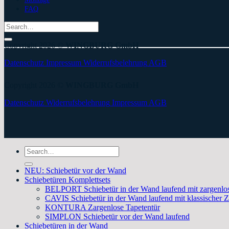
FAQ
Search
for:
Copyright 2026 ©
WINGBURG GmbH
Datenschutz
Impressum
Widerrufsbelehrung
AGB
Copyright 2026 ©
WINGBURG GmbH
Datenschutz
Widerrufsbelehrung
Impressum
AGB
Search
for:
NEU: Schiebetür vor der Wand
Schiebetüren Komplettsets
BELPORT Schiebetür in der Wand laufend mit zargenlos
CAVIS Schiebetür in der Wand laufend mit klassischer 
KONTURA Zargenlose Tapetentür
SIMPLON Schiebetür vor der Wand laufend
Schiebetüren in der Wand