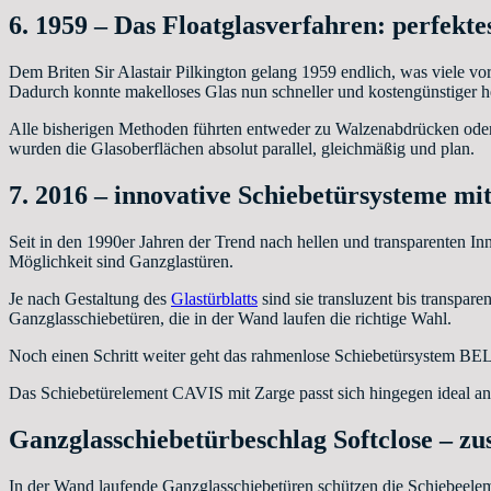
6. 1959 – Das Floatglasverfahren: perfekt
Dem Briten Sir Alastair Pilkington gelang 1959 endlich, was viele vo
Dadurch konnte makelloses Glas nun schneller und kostengünstiger he
Alle bisherigen Methoden führten entweder zu Walzenabdrücken oder
wurden die Glasoberflächen absolut parallel, gleichmäßig und plan.
7. 2016 – innovative Schiebetürsysteme mi
Seit in den 1990er Jahren der Trend nach hellen und transparenten I
Möglichkeit sind Ganzglastüren.
Je nach Gestaltung des
Glastürblatts
sind sie transluzent bis transpar
Ganzglasschiebetüren, die in der Wand laufen die richtige Wahl.
Noch einen Schritt weiter geht das rahmenlose Schiebetürsyst
Das Schiebetürelement CAVIS mit Zarge passt sich hingegen ideal an 
Ganzglasschiebetürbeschlag Softclose – zu
In der Wand laufende Ganzglasschiebetüren schützen die Schiebeele