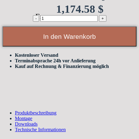
1,174.58
$
From:
KONTURA
Tapetentürsystem
für
wandbündige
In den Warenkorb
Innentüren
DIN
Rechts
reverse
Kostenloser Versand
öffnend
Terminabsprache 24h vor Anlieferung
gefälztes
Kauf auf Rechnung & Finanzierung möglich
Türblatt
quantity
Produktbeschreibung
Montage
Downloads
Technische Informationen