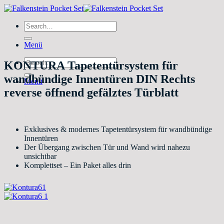
Zum
Inhalt
Search
springen
for:
Menü
Search
KONTURA Tapetentürsystem für
for:
wandbündige Innentüren DIN Rechts
Menü
reverse öffnend gefälztes Türblatt
Exklusives & modernes Tapetentürsystem für wandbündige
Innentüren
Der Übergang zwischen Tür und Wand wird nahezu
unsichtbar
Komplettset – Ein Paket alles drin