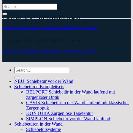
Search
for:
Copyright 2026 ©
WINGBURG GmbH
Datenschutz
Impressum
Widerrufsbelehrung
AGB
Copyright 2026 ©
WINGBURG GmbH
Datenschutz
Widerrufsbelehrung
Impressum
AGB
Search
for:
NEU: Schiebetür vor der Wand
Schiebetüren Komplettsets
BELPORT Schiebetür in der Wand laufend mit
zargenloser Optik
CAVIS Schiebetür in der Wand laufend mit klassischer
Zargenoptik
KONTURA Zargenlose Tapetentür
SIMPLON Schiebetür vor der Wand laufend
Schiebetüren in der Wand
Schiebetürsysteme