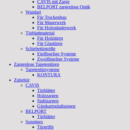
CAVIS mit Zarge
BELPORT zargenlose Optik
Wandart
Für Trockenbau
Für Mauerwerk
Für Holzständerwerk
Türblattmaterial
Für Holztüren
Für Glastüren
Schiebetürgröße
Einflügelige Systeme
Zweiflügelige Systeme
Zargenlose Tapetentüren
Tapetentürsysteme
KONTURA
Zubehör
CAVIS
Türblätter
Holzzargen
Stahlzargen
Gipskartonlaibungen
BELPORT
Türblätter
Sonstiges
Türgriffe