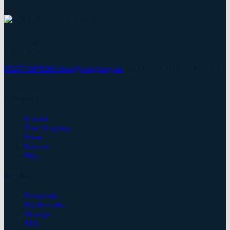
Hövelrieger Str. 26
33161 Hövelhof
05257-9479260
shop@wingburg.de
Mo-DO:9-17 Uhr / FR: 9 -15
UHR
Wingburg
Kontakt
Über Wingburg
Presse
Karriere
Blog
Service
Downloads
Händlersuche
Montage
FAQ