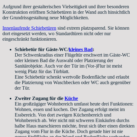
Aufgrund ihrer gestalterischen Vielseitigkeit und ihrer besonderen
Konstruktion eröffnen Schiebetüren in der Wand auch hinsichtlich
der Grundrissgestaltung neue Möglichkeiten.
Innenlaufende Schiebetüren
sind extrem platzsparend. Sie können
dort eingesetzt werden, wo Standardtüren nicht oder nur
eingeschränkt funktionieren.
Schiebetür für Gäste-WC/
kleines Bad
:
Der Schwenkradius einer Flügeltür erschwert im Gäste-WC
oder kleinen Bad die Auswahl oder Platzierung der
Sanitärobjekte. Auch vor der Tür im (Vor-)Flur ist meist
wenig Platz für das Türblatt.
Eine Schiebetür schenkt wertvolle Bodenfläche und erlaubt
die Platzierung von Waschbecken oder WC auch gegenüber
der Tür.
Zweiter Zugang für die
Küche
Ein großzügiger Wohnbereich umfasst heute drei Funktionen:
Wohnen, essen und kochen. Der Zugang erfolgt meist im
Essbereich. Von dort zweigen Küchenbereich und
Wohnbereich ab. Wer nicht mit schweren Einkäufen durchs
halbe Haus marschieren möchte, freut sich über einen direkten
Zugang vom Flur in die Küche. Doch gerade hier ist nie
genug Stellfläche an der Wand und Bodenfläche vorhanden.