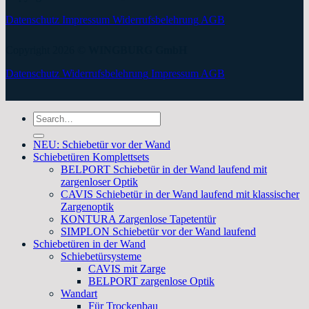
Datenschutz
Impressum
Widerrufsbelehrung
AGB
Copyright 2026 ©
WINGBURG GmbH
Datenschutz
Widerrufsbelehrung
Impressum
AGB
Search
for:
NEU: Schiebetür vor der Wand
Schiebetüren Komplettsets
BELPORT Schiebetür in der Wand laufend mit
zargenloser Optik
CAVIS Schiebetür in der Wand laufend mit klassischer
Zargenoptik
KONTURA Zargenlose Tapetentür
SIMPLON Schiebetür vor der Wand laufend
Schiebetüren in der Wand
Schiebetürsysteme
CAVIS mit Zarge
BELPORT zargenlose Optik
Wandart
Für Trockenbau