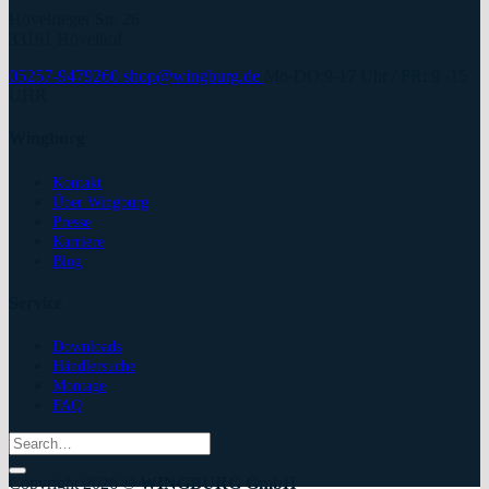
Hövelrieger Str. 26
33161 Hövelhof
05257-9479260
shop@wingburg.de
Mo-DO:9-17 Uhr / FR: 9 -15
UHR
Wingburg
Kontakt
Über Wingburg
Presse
Karriere
Blog
Service
Downloads
Händlersuche
Montage
FAQ
Search
for:
Copyright 2026 ©
WINGBURG GmbH