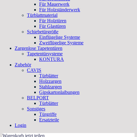
Für Mauerwerk
Für Holzständerwerk
Türblattmaterial
Für Holztüren
Für Glastüren
Schiebetürgröße
Einflügelige Systeme
Zweiflügelige Systeme
Zargenlose Tapetentüren
Tapetentürsysteme
KONTURA
Zubehör
CAVIS
Türblätter
Holzzargen
Stahlzargen
Gipskartonlaibungen
BELPORT
Türblätter
Sonstiges
Türgriffe
Ersatzteile
Login
Warenkorb jetzt teilen