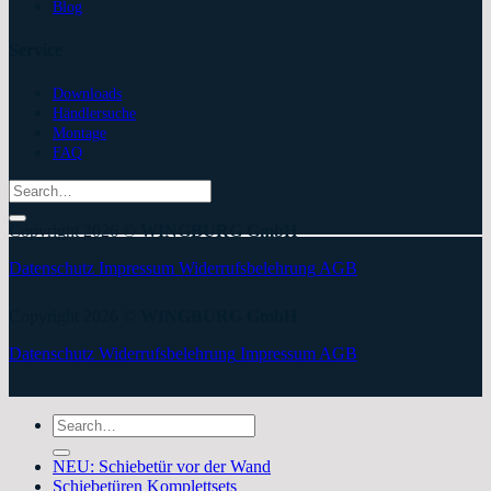
Blog
Service
Downloads
Händlersuche
Montage
FAQ
Search
for:
Copyright 2026 ©
WINGBURG GmbH
Datenschutz
Impressum
Widerrufsbelehrung
AGB
Copyright 2026 ©
WINGBURG GmbH
Datenschutz
Widerrufsbelehrung
Impressum
AGB
Search
for:
NEU: Schiebetür vor der Wand
Schiebetüren Komplettsets