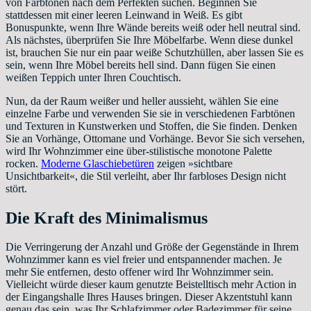
von Farbtönen nach dem Perfekten suchen. Beginnen Sie
stattdessen mit einer leeren Leinwand in Weiß. Es gibt
Bonuspunkte, wenn Ihre Wände bereits weiß oder hell neutral sind.
Als nächstes, überprüfen Sie Ihre Möbelfarbe. Wenn diese dunkel
ist, brauchen Sie nur ein paar weiße Schutzhüllen, aber lassen Sie es
sein, wenn Ihre Möbel bereits hell sind. Dann fügen Sie einen
weißen Teppich unter Ihren Couchtisch.
Nun, da der Raum weißer und heller aussieht, wählen Sie eine
einzelne Farbe und verwenden Sie sie in verschiedenen Farbtönen
und Texturen in Kunstwerken und Stoffen, die Sie finden. Denken
Sie an Vorhänge, Ottomane und Vorhänge. Bevor Sie sich versehen,
wird Ihr Wohnzimmer eine über-stilistische monotone Palette
rocken.
Moderne Glaschiebetüren
zeigen »sichtbare
Unsichtbarkeit«, die Stil verleiht, aber Ihr farbloses Design nicht
stört.
Die Kraft des Minimalismus
Die Verringerung der Anzahl und Größe der Gegenstände in Ihrem
Wohnzimmer kann es viel freier und entspannender machen. Je
mehr Sie entfernen, desto offener wird Ihr Wohnzimmer sein.
Vielleicht würde dieser kaum genutzte Beistelltisch mehr Action in
der Eingangshalle Ihres Hauses bringen. Dieser Akzentstuhl kann
genau das sein, was Ihr Schlafzimmer oder Badezimmer für seine