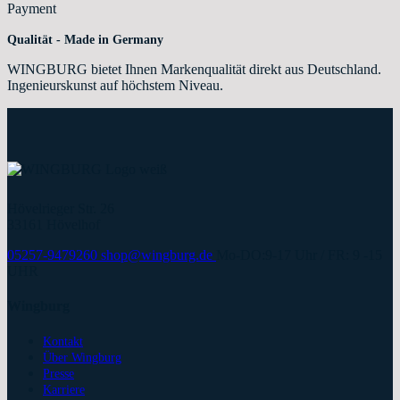
Qualität - Made in Germany
WINGBURG bietet Ihnen Markenqualität direkt aus Deutschland.
Ingenieurskunst auf höchstem Niveau.
Hövelrieger Str. 26
33161 Hövelhof
05257-9479260
shop@wingburg.de
Mo-DO:9-17 Uhr / FR: 9 -15
UHR
Wingburg
Kontakt
Über Wingburg
Presse
Karriere