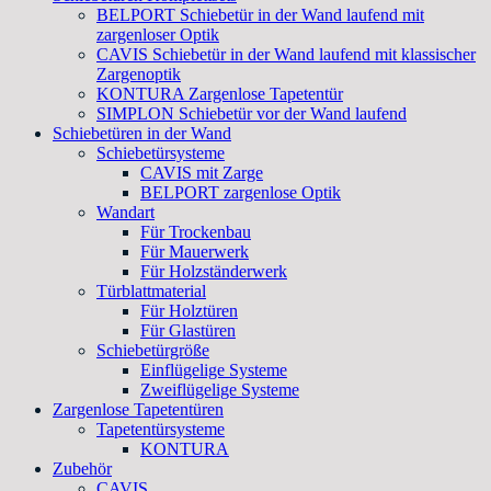
BELPORT Schiebetür in der Wand laufend mit
zargenloser Optik
CAVIS Schiebetür in der Wand laufend mit klassischer
Zargenoptik
KONTURA Zargenlose Tapetentür
SIMPLON Schiebetür vor der Wand laufend
Schiebetüren in der Wand
Schiebetürsysteme
CAVIS mit Zarge
BELPORT zargenlose Optik
Wandart
Für Trockenbau
Für Mauerwerk
Für Holzständerwerk
Türblattmaterial
Für Holztüren
Für Glastüren
Schiebetürgröße
Einflügelige Systeme
Zweiflügelige Systeme
Zargenlose Tapetentüren
Tapetentürsysteme
KONTURA
Zubehör
CAVIS