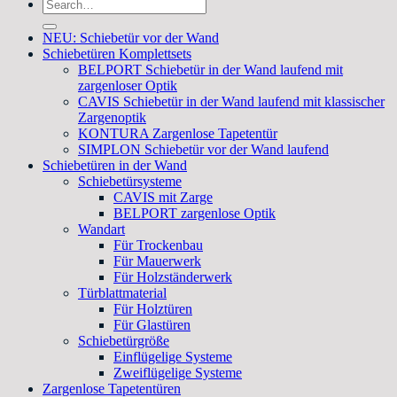
Search
for:
NEU: Schiebetür vor der Wand
Schiebetüren Komplettsets
BELPORT Schiebetür in der Wand laufend mit
zargenloser Optik
CAVIS Schiebetür in der Wand laufend mit klassischer
Zargenoptik
KONTURA Zargenlose Tapetentür
SIMPLON Schiebetür vor der Wand laufend
Schiebetüren in der Wand
Schiebetürsysteme
CAVIS mit Zarge
BELPORT zargenlose Optik
Wandart
Für Trockenbau
Für Mauerwerk
Für Holzständerwerk
Türblattmaterial
Für Holztüren
Für Glastüren
Schiebetürgröße
Einflügelige Systeme
Zweiflügelige Systeme
Zargenlose Tapetentüren