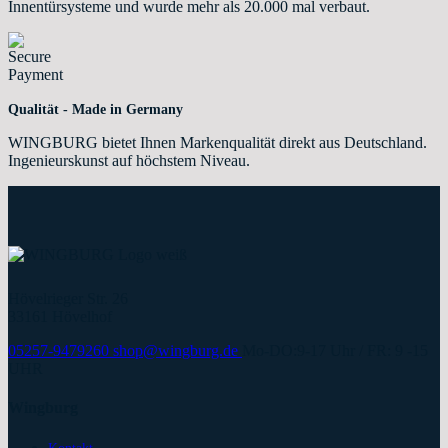
Innentürsysteme und wurde mehr als 20.000 mal verbaut.
Qualität - Made in Germany
WINGBURG bietet Ihnen Markenqualität direkt aus Deutschland.
Ingenieurskunst auf höchstem Niveau.
Hövelrieger Str. 26
33161 Hövelhof
05257-9479260
shop@wingburg.de
Mo-DO:9-17 Uhr / FR: 9 -15
UHR
Wingburg
Kontakt