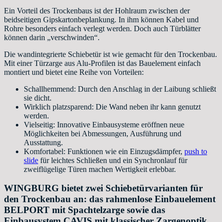
Ein Vorteil des Trockenbaus ist der Hohlraum zwischen der
beidseitigen Gipskartonbeplankung. In ihm können Kabel und
Rohre besonders einfach verlegt werden. Doch auch Türblätter
können darin „verschwinden“.
Die wandintegrierte Schiebetür ist wie gemacht für den Trockenbau.
Mit einer Türzarge aus Alu-Profilen ist das Bauelement einfach
montiert und bietet eine Reihe von Vorteilen:
Schallhemmend: Durch den Anschlag in der Laibung schließt
sie dicht.
Wirklich platzsparend: Die Wand neben ihr kann genutzt
werden.
Vielseitig: Innovative Einbausysteme eröffnen neue
Möglichkeiten bei Abmessungen, Ausführung und
Ausstattung.
Komfortabel: Funktionen wie ein Einzugsdämpfer,
push to
slide
für leichtes Schließen und ein Synchronlauf für
zweiflügelige Türen machen Wertigkeit erlebbar.
WINGBURG bietet zwei Schiebetürvarianten für
den Trockenbau an: das rahmenlose Einbauelement
BELPORT mit Spachtelzarge sowie das
Einbausystem CAVIS mit klassischer Zargenoptik.