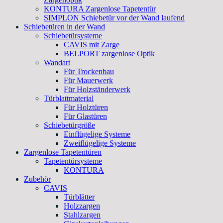
KONTURA Zargenlose Tapetentür
SIMPLON Schiebetür vor der Wand laufend
Schiebetüren in der Wand
Schiebetürsysteme
CAVIS mit Zarge
BELPORT zargenlose Optik
Wandart
Für Trockenbau
Für Mauerwerk
Für Holzständerwerk
Türblattmaterial
Für Holztüren
Für Glastüren
Schiebetürgröße
Einflügelige Systeme
Zweiflügelige Systeme
Zargenlose Tapetentüren
Tapetentürsysteme
KONTURA
Zubehör
CAVIS
Türblätter
Holzzargen
Stahlzargen