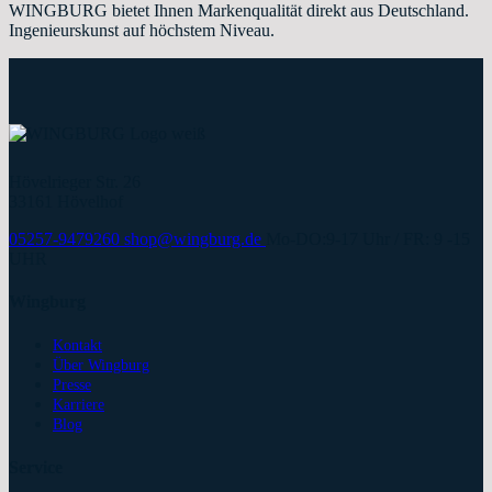
WINGBURG bietet Ihnen Markenqualität direkt aus Deutschland.
Ingenieurskunst auf höchstem Niveau.
Hövelrieger Str. 26
33161 Hövelhof
05257-9479260
shop@wingburg.de
Mo-DO:9-17 Uhr / FR: 9 -15
UHR
Wingburg
Kontakt
Über Wingburg
Presse
Karriere
Blog
Service