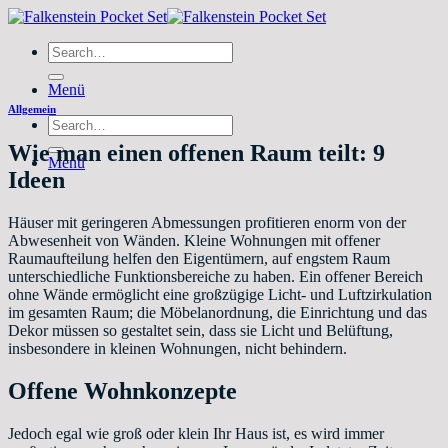
Zum
Inhalt
Search
springen
for:
Menü
Allgemein
Search
for:
Wie man einen offenen Raum teilt: 9
Menü
Ideen
Häuser mit geringeren Abmessungen profitieren enorm von der
Abwesenheit von Wänden. Kleine Wohnungen mit offener
Raumaufteilung helfen den Eigentümern, auf engstem Raum
unterschiedliche Funktionsbereiche zu haben. Ein offener Bereich
ohne Wände ermöglicht eine großzügige Licht- und Luftzirkulation
im gesamten Raum; die Möbelanordnung, die Einrichtung und das
Dekor müssen so gestaltet sein, dass sie Licht und Belüftung,
insbesondere in kleinen Wohnungen, nicht behindern.
Offene Wohnkonzepte
Jedoch egal wie groß oder klein Ihr Haus ist, es wird immer