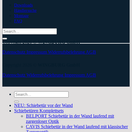
Downloads
Händlersuche
Montage
FAQ
Search
for:
Copyright 2026 ©
WINGBURG GmbH
Datenschutz
Impressum
Widerrufsbelehrung
AGB
Copyright 2026 ©
WINGBURG GmbH
Datenschutz
Widerrufsbelehrung
Impressum
AGB
Search
for:
NEU: Schiebetür vor der Wand
Schiebetüren Komplettsets
BELPORT Schiebetür in der Wand laufend mit
zargenloser Optik
CAVIS Schiebetür in der Wand laufend mit klassischer
Zargenoptik