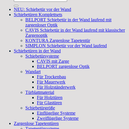
for:
NEU: Schiebetür vor der Wand
Schiebetüren Komplettsets
BELPORT Schiebetür in der Wand laufend mit
zargenloser Optik
CAVIS Schiebetür in der Wand laufend mit klassischer
Zargenoptik
KONTURA Zargenlose Tapetentür
SIMPLON Schiebetür vor der Wand laufend
Schiebetüren in der Wand
Schiebetürsysteme
CAVIS mit Zarge
BELPORT zargenlose Optik
Wandart
Für Trockenbau
Für Mauerwerk
Für Holzständerwerk
Türblattmaterial
Für Holztüren
Für Glastüren
Schiebetürgröße
Einflügelige Systeme
Zweiflügelige Systeme
Zargenlose Tapetentüren
Tapetentürsysteme