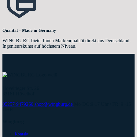
Qualität - Made in Germany
WINGBURG bietet Ihnen Markenqualität direkt aus Deutschland.
Ingenieurskunst auf höchstem Niveau.
Hövelrieger Str. 26
33161 Hövelhof
05257-9479260
shop@wingburg.de
Mo-DO:9-17 Uhr / FR: 9 -15
UHR
Wingburg
Kontakt