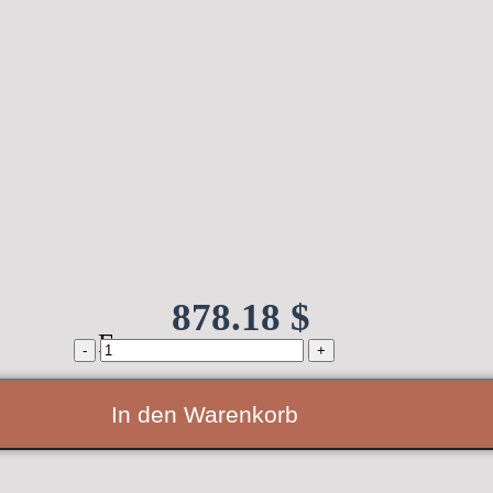
878.18
$
From:
Zargenlose
Schiebetür
in
der
In den Warenkorb
Wand
laufend
Komplettset
Weiße
Holztür