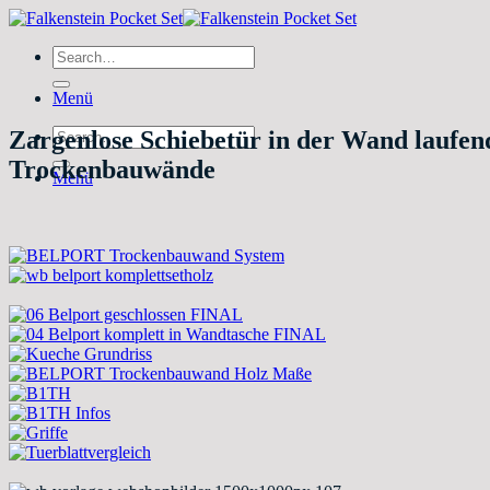
Zum
Inhalt
Search
springen
for:
Menü
Search
Zargenlose Schiebetür in der Wand lauf
for:
Trockenbauwände
Menü