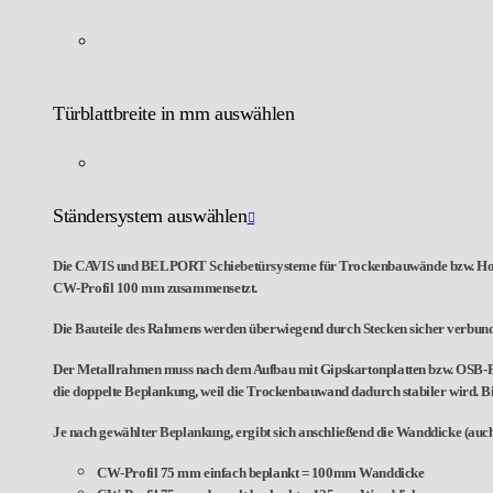
Türblattbreite in mm auswählen
Ständersystem auswählen
Die CAVIS und BELPORT Schiebetürsysteme für Trockenbauwände bzw. Holzst
CW-Profil 100 mm zusammensetzt.
Die Bauteile des Rahmens werden überwiegend durch Stecken sicher verbunden
Der Metallrahmen muss nach dem Aufbau mit Gipskartonplatten bzw. OSB-Pla
die doppelte Beplankung, weil die Trockenbauwand dadurch stabiler wird. Bi
Je nach gewählter Beplankung, ergibt sich anschließend die Wanddicke (auch
CW-Profil 75 mm einfach beplankt = 100mm Wanddicke