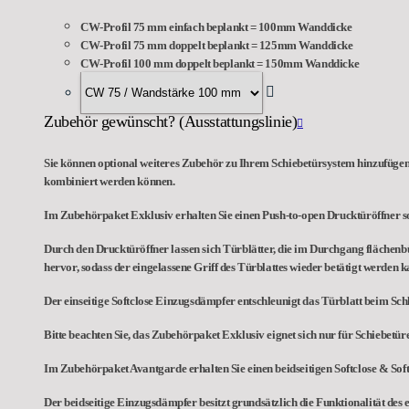
CW-Profil 75 mm einfach beplankt = 100mm Wanddicke
CW-Profil 75 mm doppelt beplankt = 125mm Wanddicke
CW-Profil 100 mm doppelt beplankt = 150mm Wanddicke
Zubehör gewünscht? (Ausstattungslinie)
Sie können optional weiteres Zubehör zu Ihrem Schiebetürsystem hinzufügen,
kombiniert werden können.
Im Zubehörpaket Exklusiv erhalten Sie einen Push-to-open Drucktüröffner so
Durch den Drucktüröffner lassen sich Türblätter, die im Durchgang flächenb
hervor, sodass der eingelassene Griff des Türblattes wieder betätigt werden k
Der einseitige Softclose Einzugsdämpfer entschleunigt das Türblatt beim Schl
Bitte beachten Sie, das Zubehörpaket Exklusiv eignet sich nur für Schiebetü
Im Zubehörpaket Avantgarde erhalten Sie einen beidseitigen Softclose & So
Der beidseitige Einzugsdämpfer besitzt grundsätzlich die Funktionalität des 