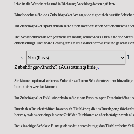
leise in die Wandtasche und in Richtung Anschlagpfosten geführt.
Bitte beachten Sie, das Zubehörpaket Avantgarde eignet sich nur für Schieb
Im Zubehörpaket Apart erhalten Sie einen mechanischen Schiebetürschließer
Der Schiebetürschließer (Zuziehautomatik) schließt das Türblatt ohne Strom n
entschleunigt. Die ideale Lösung um Räume dauerhaft warm und geschlossen 
Zubehör gewünscht? (Ausstattungslinie)
Sie können optional weiteres Zubehör zu Ihrem Schiebetürsystem hinzufügen,
kombiniert werden können.
Im Zubehörpaket Exklusiv erhalten Sie einen Push-to-open Drucktüröffner so
Durch den Drucktüröffner lassen sich Türblätter, die im Durchgang flächenb
hervor, sodass der eingelassene Griff des Türblattes wieder betätigt werden k
Der einseitige Softclose Einzugsdämpfer entschleunigt das Türblatt beim Schl