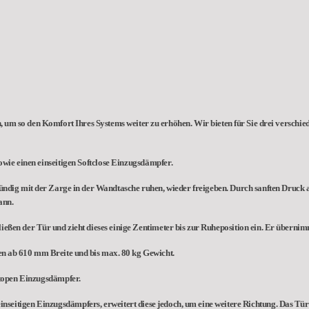
 um so den Komfort Ihres Systems weiter zu erhöhen. Wir bieten für Sie drei verschi
wie einen einseitigen Softclose Einzugsdämpfer.
ündig mit der Zarge in der Wandtasche ruhen, wieder freigeben. Durch sanften Druck a
ann.
ießen der Tür und zieht dieses einige Zentimeter bis zur Ruheposition ein. Er übernim
ren ab 610 mm Breite und bis max. 80 kg Gewicht.
ftopen Einzugsdämpfer.
einseitigen Einzugsdämpfers, erweitert diese jedoch, um eine weitere Richtung. Das Tü