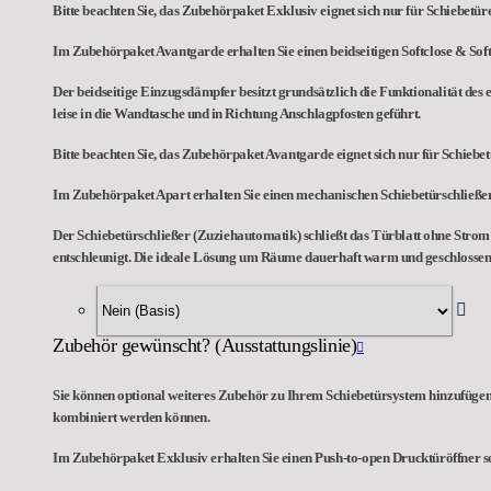
Bitte beachten Sie, das Zubehörpaket Exklusiv eignet sich nur für Schiebetü
Im Zubehörpaket Avantgarde erhalten Sie einen beidseitigen Softclose & So
Der beidseitige Einzugsdämpfer besitzt grundsätzlich die Funktionalität des 
leise in die Wandtasche und in Richtung Anschlagpfosten geführt.
Bitte beachten Sie, das Zubehörpaket Avantgarde eignet sich nur für Schieb
Im Zubehörpaket Apart erhalten Sie einen mechanischen Schiebetürschließer
Der Schiebetürschließer (Zuziehautomatik) schließt das Türblatt ohne Strom n
entschleunigt. Die ideale Lösung um Räume dauerhaft warm und geschlossen 
Zubehör gewünscht? (Ausstattungslinie)
Sie können optional weiteres Zubehör zu Ihrem Schiebetürsystem hinzufügen,
kombiniert werden können.
Im Zubehörpaket Exklusiv erhalten Sie einen Push-to-open Drucktüröffner so