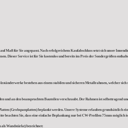
auf Maß für Sie angepasst. Nach erfolgreichem Kaufabschluss setzt sich unser Innendie
hmen.
Dieser Service ist für Sie kostenlos und bereits im Preis der Sondergrößen enthalt
änderwerke bestehen aus einem stabilen und sicheren Metallrahmen, welcher sich 
 und an den beanspruchten Bauteilen verschraubt. Der Rahmen ist selbsttragend und e
tten (Grobspanplatten) beplankt werden. Unsere Systeme erlauben grundsätzlich ein
tte beachten Sie, dass eine einfache Beplankung nur bei CW-Profilen 75mm möglich is
 als Wandstärke) bezeichnet: