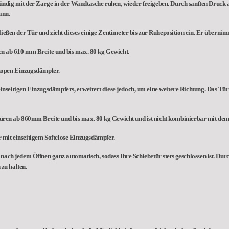
ündig mit der Zarge in der Wandtasche ruhen, wieder freigeben. Durch sanften Druck a
ann.
ießen der Tür und zieht dieses einige Zentimeter bis zur Ruheposition ein. Er übernim
ren ab 610 mm Breite und bis max. 80 kg Gewicht.
ftopen Einzugsdämpfer.
einseitigen Einzugsdämpfers, erweitert diese jedoch, um eine weitere Richtung. Das Tü
etüren ab 860mm Breite und bis max. 80 kg Gewicht und ist nicht kombinierbar mit dem
 mit einseitigem Softclose Einzugsdämpfer.
ach jedem Öffnen ganz automatisch, sodass Ihre Schiebetür stets geschlossen ist. Durch
zu halten.