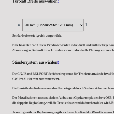
Türblatt Breite auswählen
Sonderbreite erfolgreich ausgewählt.
Bitte beachten Sie: Unsere Produkte werden individuell und millimetergenau 
Abmessungen, Aufmaße bzw. Grundrisse eine individuelle Planung vorzune
Ständersystem auswählen
Die CAVIS und BELPORT Schiebetürsysteme für Trockenbauwände bzw. Holzst
CW-Profil 100 mm zusammensetzt.
Die Bauteile des Rahmens werden überwiegend durch Stecken sicher verbunden
Der Metallrahmen muss nach dem Aufbau mit Gipskartonplatten bzw. OSB-Pla
die doppelte Beplankung, weil die Trockenbauwand dadurch stabiler wird. Bi
Je nach gewählter Beplankung, ergibt sich anschließend die Wanddicke (auch