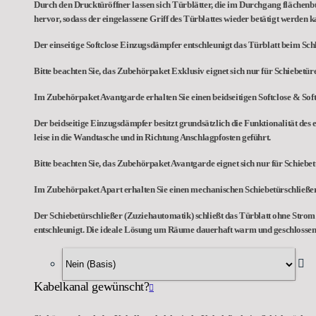
Durch den Drucktüröffner lassen sich Türblätter, die im Durchgang flächenb
hervor, sodass der eingelassene Griff des Türblattes wieder betätigt werden k
Der einseitige Softclose Einzugsdämpfer entschleunigt das Türblatt beim Schl
Bitte beachten Sie, das Zubehörpaket Exklusiv eignet sich nur für Schiebetü
Im Zubehörpaket Avantgarde erhalten Sie einen beidseitigen Softclose & So
Der beidseitige Einzugsdämpfer besitzt grundsätzlich die Funktionalität des 
leise in die Wandtasche und in Richtung Anschlagpfosten geführt.
Bitte beachten Sie, das Zubehörpaket Avantgarde eignet sich nur für Schieb
Im Zubehörpaket Apart erhalten Sie einen mechanischen Schiebetürschließer
Der Schiebetürschließer (Zuziehautomatik) schließt das Türblatt ohne Strom n
entschleunigt. Die ideale Lösung um Räume dauerhaft warm und geschlossen 
Kabelkanal gewünscht?