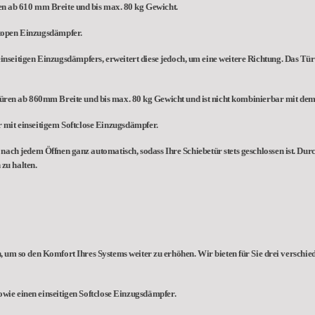
ren ab 610 mm Breite und bis max. 80 kg Gewicht.
ftopen Einzugsdämpfer.
einseitigen Einzugsdämpfers, erweitert diese jedoch, um eine weitere Richtung. Das Tü
etüren ab 860mm Breite und bis max. 80 kg Gewicht und ist nicht kombinierbar mit dem
 mit einseitigem Softclose Einzugsdämpfer.
ach jedem Öffnen ganz automatisch, sodass Ihre Schiebetür stets geschlossen ist. Durch
zu halten.
 um so den Komfort Ihres Systems weiter zu erhöhen. Wir bieten für Sie drei verschi
wie einen einseitigen Softclose Einzugsdämpfer.