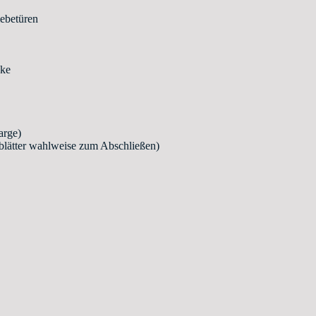
iebetüren
cke
arge)
rblätter wahlweise zum Abschließen)