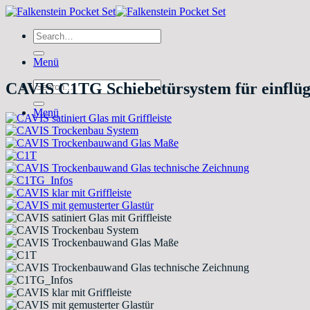
Zum
Inhalt
Search
springen
for:
Menü
Search
CAVIS C1TG Schiebetürsystem für einflüg
for:
Menü