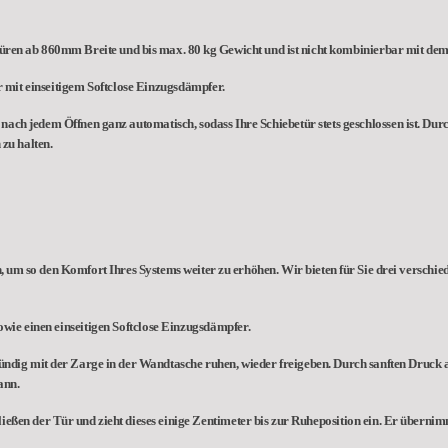
etüren ab 860mm Breite und bis max. 80 kg Gewicht und ist nicht kombinierbar mit dem
 mit einseitigem Softclose Einzugsdämpfer.
ach jedem Öffnen ganz automatisch, sodass Ihre Schiebetür stets geschlossen ist. Durch
zu halten.
 um so den Komfort Ihres Systems weiter zu erhöhen. Wir bieten für Sie drei verschi
wie einen einseitigen Softclose Einzugsdämpfer.
ündig mit der Zarge in der Wandtasche ruhen, wieder freigeben. Durch sanften Druck a
ann.
ießen der Tür und zieht dieses einige Zentimeter bis zur Ruheposition ein. Er übernim