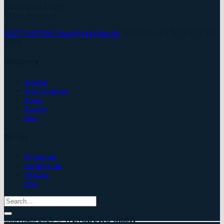
Hövelrieger Str. 26
33161 Hövelhof
05257-9479260
shop@wingburg.de
Mo-DO:9-17 Uhr / FR: 9 -15
UHR
Wingburg
Kontakt
Über Wingburg
Presse
Karriere
Blog
Service
Downloads
Händlersuche
Montage
FAQ
Search
for:
Copyright 2026 ©
WINGBURG GmbH