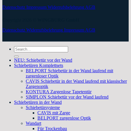
Datenschutz
Impressum
Widerrufsbelehrung
AGB
Copyright 2026 ©
WINGBURG GmbH
Datenschutz
Widerrufsbelehrung
Impressum
AGB
Search
for:
NEU: Schiebetür vor der Wand
Schiebetüren Komplettsets
BELPORT Schiebetür in der Wand laufend mit
zargenloser Optik
CAVIS Schiebetür in der Wand laufend mit klassischer
Zargenoptik
KONTURA Zargenlose Tapetentür
SIMPLON Schiebetür vor der Wand laufend
Schiebetüren in der Wand
Schiebetürsysteme
CAVIS mit Zarge
BELPORT zargenlose Optik
Wandart
Für Trockenbau