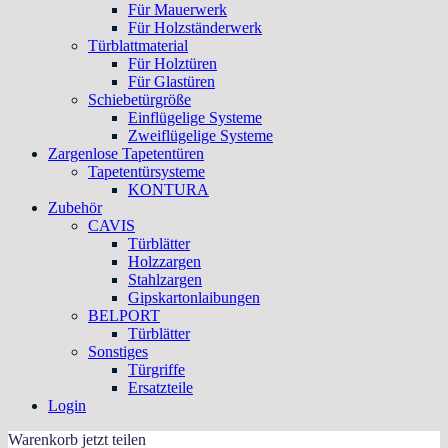
Für Mauerwerk
Für Holzständerwerk
Türblattmaterial
Für Holztüren
Für Glastüren
Schiebetürgröße
Einflügelige Systeme
Zweiflügelige Systeme
Zargenlose Tapetentüren
Tapetentürsysteme
KONTURA
Zubehör
CAVIS
Türblätter
Holzzargen
Stahlzargen
Gipskartonlaibungen
BELPORT
Türblätter
Sonstiges
Türgriffe
Ersatzteile
Login
Warenkorb jetzt teilen