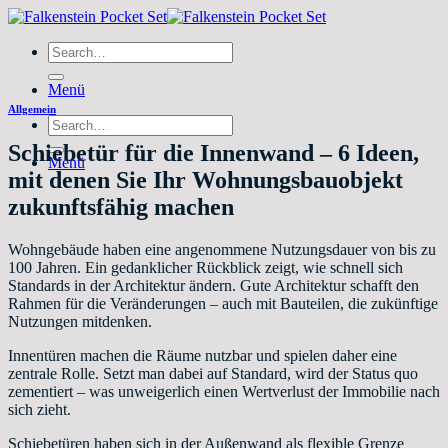
Zum
Inhalt
Search
springen
for:
Menü
Allgemein
Search
for:
Schiebetür für die Innenwand – 6 Ideen,
Menü
mit denen Sie Ihr Wohnungsbauobjekt
zukunftsfähig machen
Wohngebäude haben eine angenommene Nutzungsdauer von bis zu
100 Jahren. Ein gedanklicher Rückblick zeigt, wie schnell sich
Standards in der Architektur ändern. Gute Architektur schafft den
Rahmen für die Veränderungen – auch mit Bauteilen, die zukünftige
Nutzungen mitdenken.
Innentüren machen die Räume nutzbar und spielen daher eine
zentrale Rolle. Setzt man dabei auf Standard, wird der Status quo
zementiert – was unweigerlich einen Wertverlust der Immobilie nach
sich zieht.
Schiebetüren haben sich in der Außenwand als flexible Grenze