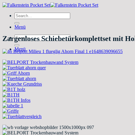
Zum
Inhalt
Search
springen
for:
Menü
Search
Zargenloses Schiebetürkomplettset mit 
for:
Menü