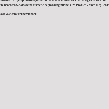
tten (Grobspanplatten) beplankt werden. Unsere Systeme erlauben grundsätzlich ein
tte beachten Sie, dass eine einfache Beplankung nur bei CW-Profilen 75mm möglich is
 als Wandstärke) bezeichnet: