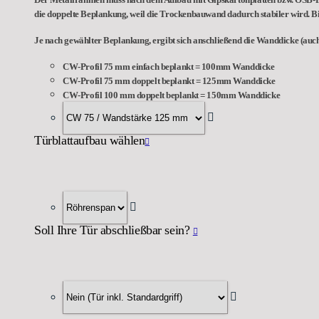
Der Metallrahmen muss nach dem Aufbau mit Gipskartonplatten bzw. OSB-Pla
die doppelte Beplankung, weil die Trockenbauwand dadurch stabiler wird. Bi
Je nach gewählter Beplankung, ergibt sich anschließend die Wanddicke (auch
CW-Profil 75 mm einfach beplankt = 100mm Wanddicke
CW-Profil 75 mm doppelt beplankt = 125mm Wanddicke
CW-Profil 100 mm doppelt beplankt = 150mm Wanddicke
Türblattaufbau wählen
Soll Ihre Tür abschließbar sein?