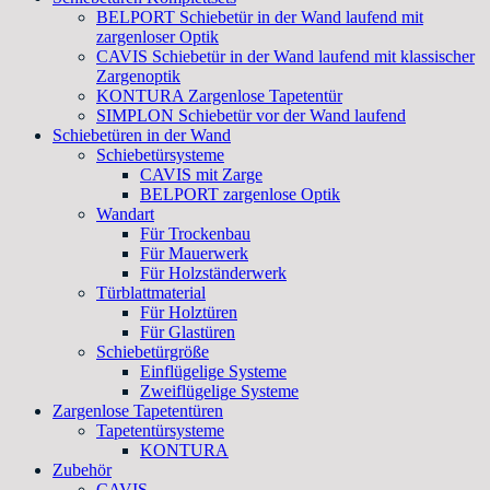
BELPORT Schiebetür in der Wand laufend mit
zargenloser Optik
CAVIS Schiebetür in der Wand laufend mit klassischer
Zargenoptik
KONTURA Zargenlose Tapetentür
SIMPLON Schiebetür vor der Wand laufend
Schiebetüren in der Wand
Schiebetürsysteme
CAVIS mit Zarge
BELPORT zargenlose Optik
Wandart
Für Trockenbau
Für Mauerwerk
Für Holzständerwerk
Türblattmaterial
Für Holztüren
Für Glastüren
Schiebetürgröße
Einflügelige Systeme
Zweiflügelige Systeme
Zargenlose Tapetentüren
Tapetentürsysteme
KONTURA
Zubehör
CAVIS