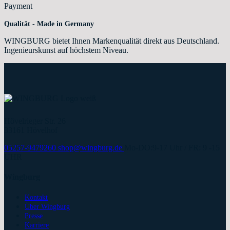
Qualität - Made in Germany
WINGBURG bietet Ihnen Markenqualität direkt aus Deutschland.
Ingenieurskunst auf höchstem Niveau.
Hövelrieger Str. 26
33161 Hövelhof
05257-9479260
shop@wingburg.de
Mo-DO:9-17 Uhr / FR: 9 -15
UHR
Wingburg
Kontakt
Über Wingburg
Presse
Karriere