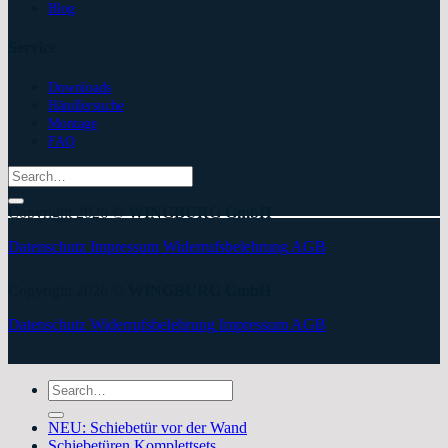
Blog
Service
Downloads
Händlersuche
Montage
FAQ
Search
for:
Copyright 2026 ©
WINGBURG GmbH
Datenschutz
Impressum
Widerrufsbelehrung
AGB
Copyright 2026 ©
WINGBURG GmbH
Datenschutz
Widerrufsbelehrung
Impressum
AGB
Search
for:
NEU: Schiebetür vor der Wand
Schiebetüren Komplettsets