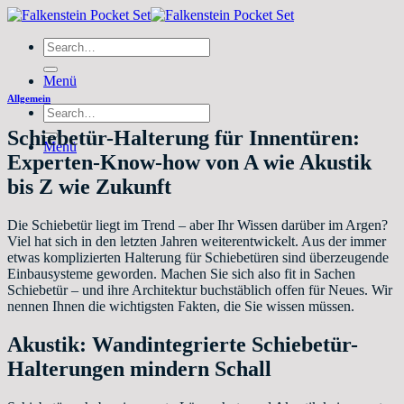
Zum
Inhalt
Search
springen
for:
Menü
Allgemein
Search
for:
Schiebetür-Halterung für Innentüren:
Menü
Experten-Know-how von A wie Akustik
bis Z wie Zukunft
Die Schiebetür liegt im Trend – aber Ihr Wissen darüber im Argen?
Viel hat sich in den letzten Jahren weiterentwickelt. Aus der immer
etwas komplizierten Halterung für Schiebetüren sind überzeugende
Einbausysteme geworden. Machen Sie sich also fit in Sachen
Schiebetür – und ihre Architektur buchstäblich offen für Neues. Wir
nennen Ihnen die wichtigsten Fakten, die Sie wissen müssen.
Akustik: Wandintegrierte Schiebetür-
Halterungen mindern Schall