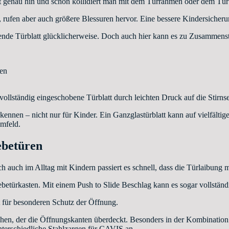
t genau hin und schon kollidiert man mit dem Türrahmen oder dem Türb
rufen aber auch größere Blessuren hervor. Eine bessere Kindersicheru
gende Türblatt glücklicherweise. Doch auch hier kann es zu Zusammens
ben
 vollständig eingeschobene Türblatt durch leichten Druck auf die Stirn
ennen – nicht nur für Kinder. Ein Ganzglastürblatt kann auf vielfältig
mfeld.
ebetüren
 auch im Alltag mit Kindern passiert es schnell, dass die Türlaibung
iebetürkasten. Mit einem Push to Slide Beschlag kann es sogar vollstä
 für besonderen Schutz der Öffnung.
en, der die Öffnungskanten überdeckt. Besonders in der Kombination 
erschiedliche Stahlzargen für CAVIS an.