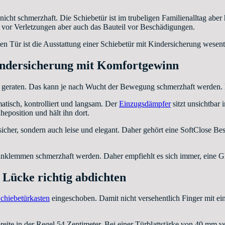
ht schmerzhaft. Die Schiebetür ist im trubeligen Familienalltag aber 
nd vor Verletzungen aber auch das Bauteil vor Beschädigungen.
n Tür ist die Ausstattung einer Schiebetür mit Kindersicherung wesentl
ndersicherung mit Komfortgewinn
eraten. Das kann je nach Wucht der Bewegung schmerzhaft werden. 
atisch, kontrolliert und langsam. Der
Einzugsdämpfer
sitzt unsichtbar 
Ruheposition und hält ihn dort.
icher, sondern auch leise und elegant. Daher gehört eine SoftClose Be
nklemmen schmerzhaft werden. Daher empfiehlt es sich immer, eine Glas
Lücke richtig abdichten
chiebetürkasten
eingeschoben. Damit nicht versehentlich Finger mit e
e in der Regel 54 Zentimeter. Bei einer Türblattstärke von 40 mm ver