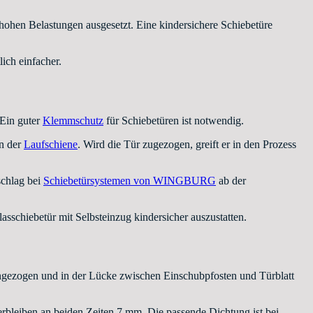
hohen Belastungen ausgesetzt. Eine kindersichere Schiebetüre
ich einfacher.
Ein guter
Klemmschutz
für Schiebetüren ist notwendig.
in der
Laufschiene
. Wird die Tür zugezogen, greift er in den Prozess
schlag bei
Schiebetürsystemen von WINGBURG
ab der
schiebetür mit Selbsteinzug kindersicher auszustatten.
ingezogen und in der Lücke zwischen Einschubpfosten und Türblatt
bleiben an beiden Zeiten 7 mm. Die passende Dichtung ist bei