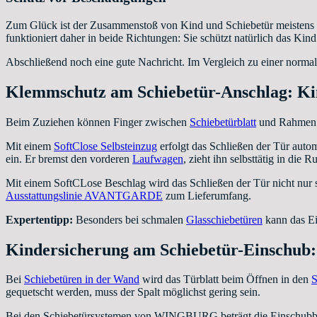
Zum Glück ist der Zusammenstoß von Kind und Schiebetür meistens nic
funktioniert daher in beide Richtungen: Sie schützt natürlich das Ki
Abschließend noch eine gute Nachricht. Im Vergleich zu einer normale
Klemmschutz am Schiebetür-Anschlag: Ki
Beim Zuziehen können Finger zwischen
Schiebetürblatt
und Rahmen g
Mit einem
SoftClose Selbsteinzug
erfolgt das Schließen der Tür autom
ein. Er bremst den vorderen
Laufwagen
, zieht ihn selbsttätig in die 
Mit einem SoftCLose Beschlag wird das Schließen der Tür nicht nur s
Ausstattungslinie AVANTGARDE
zum Lieferumfang.
Expertentipp:
Besonders bei schmalen
Glasschiebetüren
kann das Ei
Kindersicherung am Schiebetür-Einschub: 
Bei
Schiebetüren in der Wand
wird das Türblatt beim Öffnen in den
S
gequetscht werden, muss der Spalt möglichst gering sein.
Bei den Schiebetürsystemen von WINGBURG beträgt die Einschubbreit