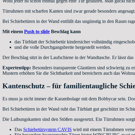
Wohl jeder ist schon einmal gegen eine Tür gelaufen. Man guckt nich
Türrahmen mit scharfen Kanten sind zwar gerade besonders angesagt, 
Bei Schiebetüren in der Wand entfällt das ungünstig in den Raum ra
Mit einem
Push to slide
Beschlag kann
das Türblatt der Schiebetür kindersicher vollständig eingescho
und die volle Durchgangsbreite hergestellt werden.
Der Beschlag sitzt in der Laufschiene in der Wandtasche. Er lässt das
Expertentipp:
Besonders transparente Glastüren sind schwierig zu erk
Mustern erhöhen Sie die Sichtbarkeit und bereichern auch das Wohnu
Kantenschutz – für familientaugliche Schi
Es muss ja nicht immer die Karambolage mit dem Bobbycar sein. Doch
Bei Schiebetüren in der Wand ruht das Türblatt gut geschützt im Sch
Die Laibungskanten sind den Stößen ausgesetzt. Ein Türrahmen sorgt
Das
Schiebetürsystem CAVIS
wird mit einem Türrahmen verseh
Für besonders beanspruchte Türen bietet WINGBURG zwei unt