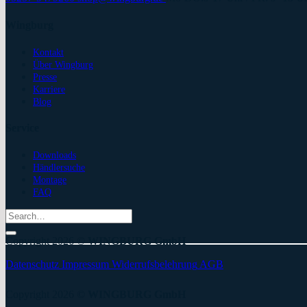
Wingburg
Kontakt
Über Wingburg
Presse
Karriere
Blog
Service
Downloads
Händlersuche
Montage
FAQ
Search
for:
Copyright 2026 ©
WINGBURG GmbH
Datenschutz
Impressum
Widerrufsbelehrung
AGB
Copyright 2026 ©
WINGBURG GmbH