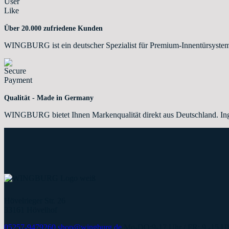
Über 20.000 zufriedene Kunden
WINGBURG ist ein deutscher Spezialist für Premium-Innentürsystem
Qualität - Made in Germany
WINGBURG bietet Ihnen Markenqualität direkt aus Deutschland. Ing
Hövelrieger Str. 26
33161 Hövelhof
05257-9479260
shop@wingburg.de
Mo-DO:9-17 Uhr / FR: 9 -15 