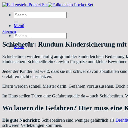
Zum
Inhalt
Search
springen
for:
Menü
Allgemein
Search
for:
Schiebetür: Rundum Kindersicherung mit d
Menü
Schiebetüren werden häufig aufgrund der kinderleichten Bedienung fav
kindersichere Schiebetür ein Gewinn für große und kleine Bewohner 
Jeder der Kinder hat weiß, dass sie nur schwer davon abzuhalten sind,
Gefahren nicht einschätzen.
Eltern werden schnell Meister darin, Gefahren vorauszusehen. Doch m
Im Haus stellen Türen eine Gefahrenquelle da – auch Schiebetüren. 
Wo lauern die Gefahren? Hier muss eine K
Die gute Nachricht:
Schiebetüren sind weniger gefährlich als
Drehfl
schweren Verletzungen kommen.