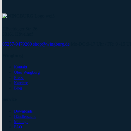
Hövelrieger Str. 26
33161 Hövelhof
05257-9479260
shop@wingburg.de
Mo-DO:9-17 Uhr / FR: 9 -15 
Wingburg
Kontakt
Über Wingburg
Presse
Karriere
Blog
Service
Downloads
Händlersuche
Montage
FAQ