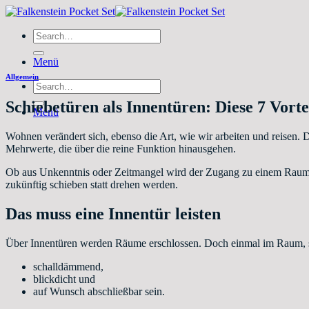
Zum
Inhalt
Search
springen
for:
Menü
Allgemein
Search
for:
Schiebetüren als Innentüren: Diese 7 Vorte
Menü
Wohnen verändert sich, ebenso die Art, wie wir arbeiten und reisen. 
Mehrwerte, die über die reine Funktion hinausgehen.
Ob aus Unkenntnis oder Zeitmangel wird der Zugang zu einem Raum häu
zukünftig schieben statt drehen werden.
Das muss eine Innentür leisten
Über Innentüren werden Räume erschlossen. Doch einmal im Raum, sol
schalldämmend,
blickdicht und
auf Wunsch abschließbar sein.