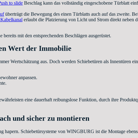
Push to slide
Beschlag kann das vollständig eingeschobene Türblatt ei
uf
überträgt die Bewegung des einen Türblatts auch auf das zweite. Bei
r Kabelkanal
erlaubt die Platzierung von Licht und Strom direkt neben de
ie bereits mit den entsprechenden Beschlägen ausgerüstet.
den Wert der Immobilie
immer Wertschätzung aus. Doch werden Schiebetüren als Innentüren ein
 Bewohner anpassen.
nte.
isten eine dauerhaft reibungslose Funktion, durch ihre Produktquali
fach und sicher zu montieren
ng hapern. Schiebetürsysteme von WINGBURG ist die Montage ebenso e