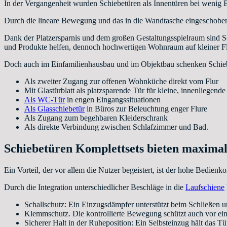
In der Vergangenheit wurden Schiebetüren als Innentüren bei wenig B
Durch die lineare Bewegung und das in die Wandtasche eingeschoben
Dank der Platzersparnis und dem großen Gestaltungsspielraum sind S
und Produkte helfen, dennoch hochwertigen Wohnraum auf kleiner Flä
Doch auch im Einfamilienhausbau und im Objektbau schenken Schieb
Als zweiter Zugang zur offenen Wohnküche direkt vom Flur
Mit Glastürblatt als platzsparende Tür für kleine, innenliegend
Als WC-Tür
in engen Eingangssituationen
Als Glasschiebetür
in Büros zur Beleuchtung enger Flure
Als Zugang zum begehbaren Kleiderschrank
Als direkte Verbindung zwischen Schlafzimmer und Bad.
Schiebetüren Komplettsets bieten maxima
Ein Vorteil, der vor allem die Nutzer begeistert, ist der hohe Bedien
Durch die Integration unterschiedlicher Beschläge in die
Laufschiene
Schallschutz: Ein Einzugsdämpfer unterstützt beim Schließen 
Klemmschutz. Die kontrollierte Bewegung schützt auch vor e
Sicherer Halt in der Ruheposition: Ein Selbsteinzug hält das Tür