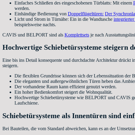
Einfaches Schließen des eingeschobenen Türblatts: Mit einem
werden.
Einhändige Bedienung von
Doppelflügeltüren:
Der Synchronla
Licht und Strom in Türnähe: Ein in die Wandtasche
integrierte
beispielsweise nachts.
CAVIS und BELPORT sind als
Komplettsets
je nach Ausstattungslin
Hochwertige Schiebetürsysteme steigern 
Eine bis ins Detail konsequente und durchdachte Architektur drückt 
steigern.
Die flexiblen Grundrisse können sich der Lebenssituation der
Die eleganten und außergewöhnlichen Türen heben das Ambie
Der vorhandene Raum kann effizient genutzt werden.
Ein hoher Bedienkomfort steigert die Wohnqualität.
Hochwertige Schiebetürsysteme wie BELPORT und CAVIS gewährle
Laufschiene.
Schiebetürsysteme als Innentüren sind ein
Bei Bauteilen, die vom Standard abweichen, kann es an der Umsetzu