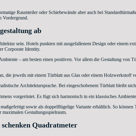
ßformatige Raumteiler oder Schiebewände aber auch bei Standardtürmaß
en Vordergrund.
gestaltung ab
chitektur sein. Hotels punkten mit ausgefallenem Design oder einem e
r Corporate Identity.
as Ambiente – am besten einen positiven. Vor allem die Gestaltung von 
 die jeweils mit einem Türblatt aus Glas oder einem Holzwerkstoff 
alistische Architektursprache. Bei eingeschobenem Türblatt bleibt nich
hmens vorgerüstet. Es fügt sich harmonisch in ein klassisches Ambien
maßgefertigt sowie als doppelflügelige Variante erhältlich. So können 
r maximalen Gestaltungsspielraum.
en schenken Quadratmeter