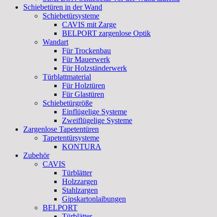
Schiebetüren in der Wand
Schiebetürsysteme
CAVIS mit Zarge
BELPORT zargenlose Optik
Wandart
Für Trockenbau
Für Mauerwerk
Für Holzständerwerk
Türblattmaterial
Für Holztüren
Für Glastüren
Schiebetürgröße
Einflügelige Systeme
Zweiflügelige Systeme
Zargenlose Tapetentüren
Tapetentürsysteme
KONTURA
Zubehör
CAVIS
Türblätter
Holzzargen
Stahlzargen
Gipskartonlaibungen
BELPORT
Türblätter