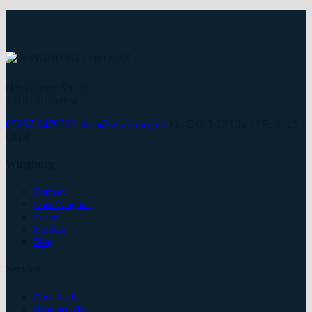
Hövelrieger Str. 26
33161 Hövelhof
05257-9479260
shop@wingburg.de
Mo-DO:9-17 Uhr / FR: 9 -15
UHR
Wingburg
Kontakt
Über Wingburg
Presse
Karriere
Blog
Service
Downloads
Händlersuche