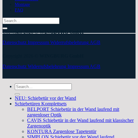
Montage
FAQ
Search
for:
Copyright 2026 ©
WINGBURG GmbH
Datenschutz
Impressum
Widerrufsbelehrung
AGB
Copyright 2026 ©
WINGBURG GmbH
Datenschutz
Widerrufsbelehrung
Impressum
AGB
Search
for:
NEU: Schiebetür vor der Wand
Schiebetüren Komplettsets
BELPORT Schiebetür in der Wand laufend mit
zargenloser Optik
CAVIS Schiebetür in der Wand laufend mit klassischer
Zargenoptik
KONTURA Zargenlose Tapetentür
SIMPLON Schiebetür vor der Wand laufend