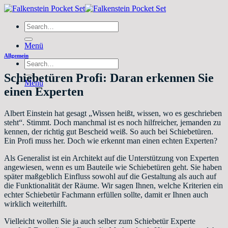
Zum
Inhalt
Search
springen
for:
Menü
Allgemein
Search
for:
Schiebetüren Profi: Daran erkennen Sie
Menü
einen Experten
Albert Einstein hat gesagt „Wissen heißt, wissen, wo es geschrieben
steht“. Stimmt. Doch manchmal ist es noch hilfreicher, jemanden zu
kennen, der richtig gut Bescheid weiß. So auch bei Schiebetüren.
Ein Profi muss her. Doch wie erkennt man einen echten Experten?
Als Generalist ist ein Architekt auf die Unterstützung von Experten
angewiesen, wenn es um Bauteile wie Schiebetüren geht. Sie haben
später maßgeblich Einfluss sowohl auf die Gestaltung als auch auf
die Funktionalität der Räume. Wir sagen Ihnen, welche Kriterien ein
echter Schiebetür Fachmann erfüllen sollte, damit er Ihnen auch
wirklich weiterhilft.
Vielleicht wollen Sie ja auch selber zum Schiebetür Experte