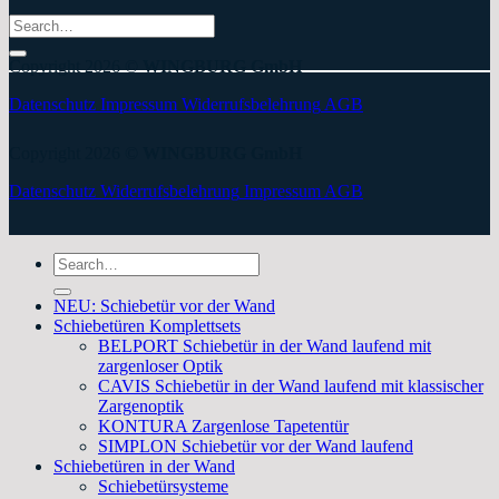
Search
for:
Copyright 2026 ©
WINGBURG GmbH
Datenschutz
Impressum
Widerrufsbelehrung
AGB
Copyright 2026 ©
WINGBURG GmbH
Datenschutz
Widerrufsbelehrung
Impressum
AGB
Search
for:
NEU: Schiebetür vor der Wand
Schiebetüren Komplettsets
BELPORT Schiebetür in der Wand laufend mit
zargenloser Optik
CAVIS Schiebetür in der Wand laufend mit klassischer
Zargenoptik
KONTURA Zargenlose Tapetentür
SIMPLON Schiebetür vor der Wand laufend
Schiebetüren in der Wand
Schiebetürsysteme