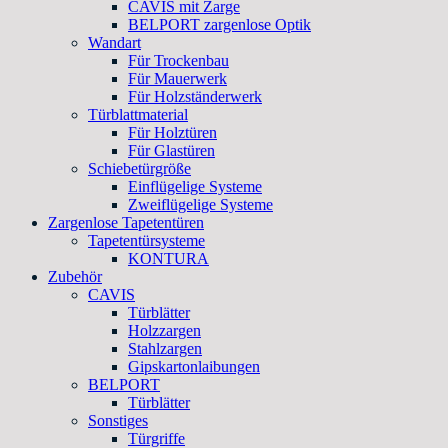
CAVIS mit Zarge
BELPORT zargenlose Optik
Wandart
Für Trockenbau
Für Mauerwerk
Für Holzständerwerk
Türblattmaterial
Für Holztüren
Für Glastüren
Schiebetürgröße
Einflügelige Systeme
Zweiflügelige Systeme
Zargenlose Tapetentüren
Tapetentürsysteme
KONTURA
Zubehör
CAVIS
Türblätter
Holzzargen
Stahlzargen
Gipskartonlaibungen
BELPORT
Türblätter
Sonstiges
Türgriffe