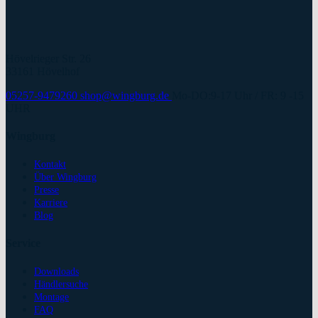
Hövelrieger Str. 26
33161 Hövelhof
05257-9479260
shop@wingburg.de
Mo-DO:9-17 Uhr / FR: 9 -15
UHR
Wingburg
Kontakt
Über Wingburg
Presse
Karriere
Blog
Service
Downloads
Händlersuche
Montage
FAQ