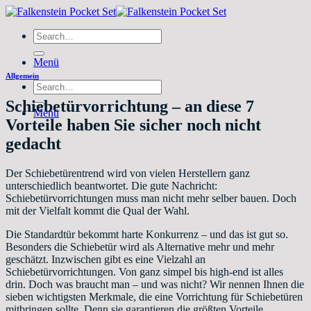
Zum
Inhalt
Search
springen
for:
Menü
Allgemein
Search
for:
Schiebetürvorrichtung – an diese 7
Menü
Vorteile haben Sie sicher noch nicht
gedacht
Der Schiebetürentrend wird von vielen Herstellern ganz
unterschiedlich beantwortet. Die gute Nachricht:
Schiebetürvorrichtungen muss man nicht mehr selber bauen. Doch
mit der Vielfalt kommt die Qual der Wahl.
Die Standardtür bekommt harte Konkurrenz – und das ist gut so.
Besonders die Schiebetür wird als Alternative mehr und mehr
geschätzt. Inzwischen gibt es eine Vielzahl an
Schiebetürvorrichtungen. Von ganz simpel bis high-end ist alles
drin. Doch was braucht man – und was nicht? Wir nennen Ihnen die
sieben wichtigsten Merkmale, die eine Vorrichtung für Schiebetüren
mitbringen sollte. Denn sie garantieren die größten Vorteile.