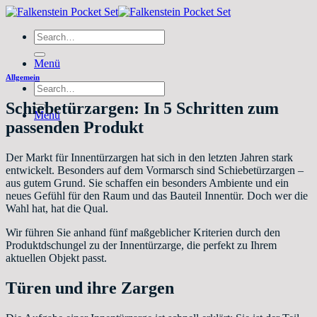
Zum
Inhalt
Search
springen
for:
Menü
Allgemein
Search
for:
Schiebetürzargen: In 5 Schritten zum
Menü
passenden Produkt
Der Markt für Innentürzargen hat sich in den letzten Jahren stark
entwickelt. Besonders auf dem Vormarsch sind Schiebetürzargen –
aus gutem Grund. Sie schaffen ein besonders Ambiente und ein
neues Gefühl für den Raum und das Bauteil Innentür. Doch wer die
Wahl hat, hat die Qual.
Wir führen Sie anhand fünf maßgeblicher Kriterien durch den
Produktdschungel zu der Innentürzarge, die perfekt zu Ihrem
aktuellen Objekt passt.
Türen und ihre Zargen