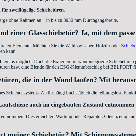
für zweiflügelige Schiebetüren.
zarge ohne Rahmen an – in bis zu 3930 mm Durchgangsbreite.
nd einer Glasschiebetür? Ja, mit dem pass
tralen Elemente. Möchten Sie die Wahl zwischen Holztür oder
Schiebe
en kann.
mlos möglich. Doch die Experten für wandintegrierte Schiebetüren geh
lztüren bzw. eine Blende für den ESG-Klemmbeschlag bei BELPORT für
etüren, die in der Wand laufen? Mit herau
nes Schienensystems. An ihr hängt buchstäblich die reibungslose Funkt
fschiene auch im eingebauten Zustand entnommen we
 entnommen. Dies erleichtert Wartung oder Reparatur. Gleichzeitig kan
rt meiner Schiebetür? Mit Schienensysteme