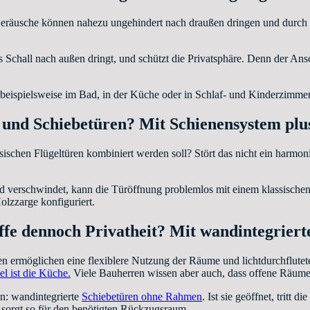
t. Geräusche können nahezu ungehindert nach draußen dringen und durc
s Schall nach außen dringt, und schützt die Privatsphäre. Denn der Ansc
r beispielsweise im Bad, in der Küche oder in Schlaf- und Kinderzimme
n und Schiebetüren? Mit Schienensystem p
sischen Flügeltüren kombiniert werden soll? Stört das nicht ein harmo
d verschwindet, kann die Türöffnung problemlos mit einem klassische
olzzarge konfiguriert.
affe dennoch Privatheit? Mit wandintegrie
 ermöglichen eine flexiblere Nutzung der Räume und lichtdurchflutete
el ist die Küche.
Viele Bauherren wissen aber auch, dass offene Räume 
n: wandintegrierte
Schiebetüren ohne Rahmen
. Ist sie geöffnet, tritt
sorgt so für den benötigten Rückzugsraum.