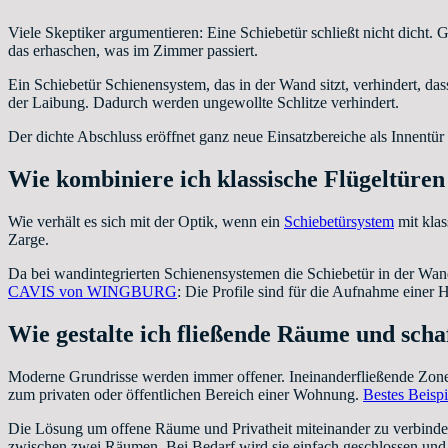
Viele Skeptiker argumentieren: Eine Schiebetür schließt nicht dich
das erhaschen, was im Zimmer passiert.
Ein Schiebetür Schienensystem, das in der Wand sitzt, verhindert, das
der Laibung. Dadurch werden ungewollte Schlitze verhindert.
Der dichte Abschluss eröffnet ganz neue Einsatzbereiche als Innentü
Wie kombiniere ich klassische Flügeltüre
Wie verhält es sich mit der Optik, wenn ein
Schiebetürsystem
mit klas
Zarge.
Da bei wandintegrierten Schienensystemen die Schiebetür in der Wan
CAVIS von WINGBURG
: Die Profile sind für die Aufnahme einer H
Wie gestalte ich fließende Räume und sch
Moderne Grundrisse werden immer offener. Ineinanderfließende Zonen
zum privaten oder öffentlichen Bereich einer Wohnung.
Bestes Beispi
Die Lösung um offene Räume und Privatheit miteinander zu verbinde
zwischen zwei Räumen. Bei Bedarf wird sie einfach geschlossen und 