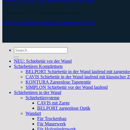
Copyright 2026 ©
WINGBURG GmbH
Datenschutz
Widerrufsbelehrung
Impressum
AGB
Search
for:
NEU: Schiebetür vor der Wand
Schiebetüren Komplettsets
BELPORT Schiebetür in der Wand laufend mit zargenlos
CAVIS Schiebetür in der Wand laufend mit klassischer 
KONTURA Zargenlose Tapetentür
SIMPLON Schiebetür vor der Wand laufend
Schiebetüren in der Wand
Schiebetürsysteme
CAVIS mit Zarge
BELPORT zargenlose Optik
Wandart
Für Trockenbau
Für Mauerwerk
Für Holzständerwerk