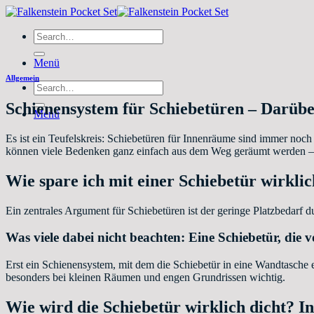
Zum
Inhalt
Search
springen
for:
Menü
Allgemein
Search
for:
Schienensystem für Schiebetüren – Darübe
Menü
Es ist ein Teufelskreis: Schiebetüren für Innenräume sind immer noc
können viele Bedenken ganz einfach aus dem Weg geräumt werden – m
Wie spare ich mit einer Schiebetür wirkli
Ein zentrales Argument für Schiebetüren ist der geringe Platzbedarf 
Was viele dabei nicht beachten: Eine Schiebetür, die v
Erst ein Schienensystem, mit dem die Schiebetür in eine Wandtasche 
besonders bei kleinen Räumen und engen Grundrissen wichtig.
Wie wird die Schiebetür wirklich dicht? I