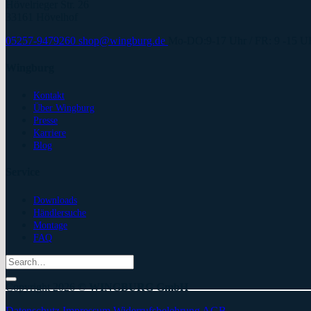
Hövelrieger Str. 26
33161 Hövelhof
05257-9479260
shop@wingburg.de
Mo-DO:9-17 Uhr / FR: 9 -15 
Wingburg
Kontakt
Über Wingburg
Presse
Karriere
Blog
Service
Downloads
Händlersuche
Montage
FAQ
Search
for:
Copyright 2026 ©
WINGBURG GmbH
Datenschutz
Impressum
Widerrufsbelehrung
AGB