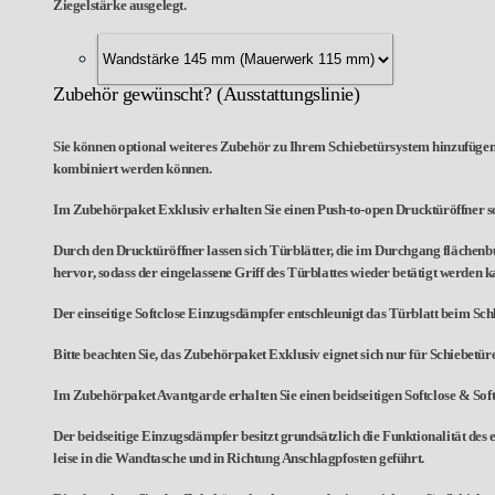
Ziegelstärke ausgelegt.
Zubehör gewünscht? (Ausstattungslinie)
Sie können optional weiteres Zubehör zu Ihrem Schiebetürsystem hinzufügen,
kombiniert werden können.
Im Zubehörpaket Exklusiv erhalten Sie einen Push-to-open Drucktüröffner so
Durch den Drucktüröffner lassen sich Türblätter, die im Durchgang flächenb
hervor, sodass der eingelassene Griff des Türblattes wieder betätigt werden k
Der einseitige Softclose Einzugsdämpfer entschleunigt das Türblatt beim Schl
Bitte beachten Sie, das Zubehörpaket Exklusiv eignet sich nur für Schiebetü
Im Zubehörpaket Avantgarde erhalten Sie einen beidseitigen Softclose & So
Der beidseitige Einzugsdämpfer besitzt grundsätzlich die Funktionalität des 
leise in die Wandtasche und in Richtung Anschlagpfosten geführt.