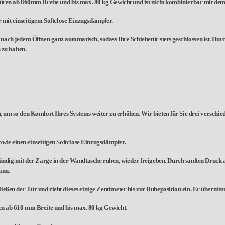
etüren ab 860mm Breite und bis max. 80 kg Gewicht und ist nicht kombinierbar mit dem
 mit einseitigem Softclose Einzugsdämpfer.
ach jedem Öffnen ganz automatisch, sodass Ihre Schiebetür stets geschlossen ist. Durch
zu halten.
 um so den Komfort Ihres Systems weiter zu erhöhen. Wir bieten für Sie drei verschi
wie einen einseitigen Softclose Einzugsdämpfer.
ündig mit der Zarge in der Wandtasche ruhen, wieder freigeben. Durch sanften Druck a
ann.
ießen der Tür und zieht dieses einige Zentimeter bis zur Ruheposition ein. Er übernim
ren ab 610 mm Breite und bis max. 80 kg Gewicht.