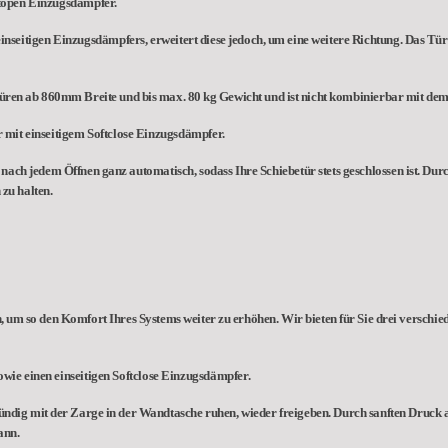
ftopen Einzugsdämpfer.
einseitigen Einzugsdämpfers, erweitert diese jedoch, um eine weitere Richtung. Das Tü
etüren ab 860mm Breite und bis max. 80 kg Gewicht und ist nicht kombinierbar mit dem
 mit einseitigem Softclose Einzugsdämpfer.
ach jedem Öffnen ganz automatisch, sodass Ihre Schiebetür stets geschlossen ist. Durch
zu halten.
 um so den Komfort Ihres Systems weiter zu erhöhen. Wir bieten für Sie drei verschi
wie einen einseitigen Softclose Einzugsdämpfer.
ündig mit der Zarge in der Wandtasche ruhen, wieder freigeben. Durch sanften Druck a
ann.