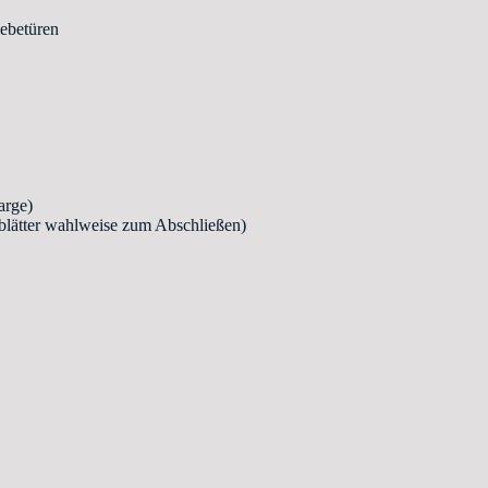
iebetüren
arge)
rblätter wahlweise zum Abschließen)