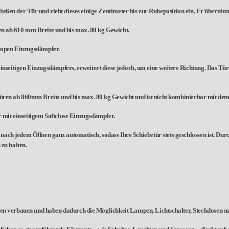
ießen der Tür und zieht dieses einige Zentimeter bis zur Ruheposition ein. Er übernim
ren ab 610 mm Breite und bis max. 80 kg Gewicht.
ftopen Einzugsdämpfer.
einseitigen Einzugsdämpfers, erweitert diese jedoch, um eine weitere Richtung. Das Tü
etüren ab 860mm Breite und bis max. 80 kg Gewicht und ist nicht kombinierbar mit dem
 mit einseitigem Softclose Einzugsdämpfer.
ach jedem Öffnen ganz automatisch, sodass Ihre Schiebetür stets geschlossen ist. Durch
zu halten.
ten verbauen und haben dadurch die Möglichkeit Lampen, Lichtschalter, Steckdosen us