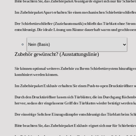
Bitte beachten Sie, das Zubehörpaket Avantgarde eignet sich nur für Schieb
Im Zubehörpaket Apart erhalten Sie einen mechanischen Schiebetürschließer
Der Schiebetürschließer (Zuziehautomatik) schließt das Türblatt ohne Strom n
entschleunigt. Die ideale Lösung um Räume dauerhaft warm und geschlossen 
Zubehör gewünscht? (Ausstattungslinie)
Sie können optional weiteres Zubehör zu Ihrem Schiebetürsystem hinzufügen,
kombiniert werden können.
Im Zubehörpaket Exklusiv erhalten Sie einen Push-to-open Drucktüröffner so
Durch den Drucktüröffner lassen sich Türblätter, die im Durchgang flächenb
hervor, sodass der eingelassene Griff des Türblattes wieder betätigt werden k
Der einseitige Softclose Einzugsdämpfer entschleunigt das Türblatt beim Schl
Bitte beachten Sie, das Zubehörpaket Exklusiv eignet sich nur für Schiebetü