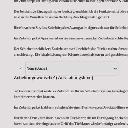
Im Zubehörpaket Avantgarde erhalten Sie einen beidseitigen Softclose & So
Der beidseitige Einzugsdämpfer besitzt grundsätzlich die Funktionalität des 
leise in die Wandtasche und in Richtung Anschlagpfosten geführt.
Bitte beachten Sie, das Zubehörpaket Avantgarde eignet sich nur für Schieb
Im Zubehörpaket Apart erhalten Sie einen mechanischen Schiebetürschließer
Der Schiebetürschließer (Zuziehautomatik) schließt das Türblatt ohne Strom n
entschleunigt. Die ideale Lösung um Räume dauerhaft warm und geschlossen 
Zubehör gewünscht? (Ausstattungslinie)
Sie können optional weiteres Zubehör zu Ihrem Schiebetürsystem hinzufügen,
kombiniert werden können.
Im Zubehörpaket Exklusiv erhalten Sie einen Push-to-open Drucktüröffner so
Durch den Drucktüröffner lassen sich Türblätter, die im Durchgang flächenb
hervor, sodass der eingelassene Griff des Türblattes wieder betätigt werden k