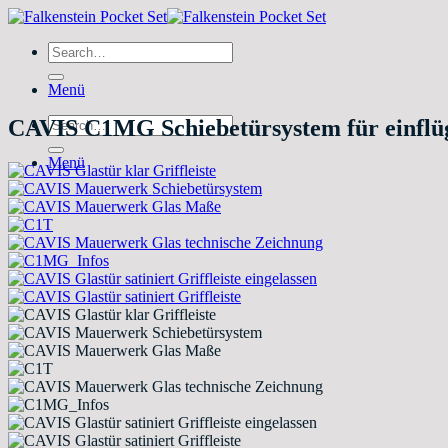
Zum
Inhalt
Search
springen
for:
Menü
Search
CAVIS C1MG Schiebetürsystem für einflüg
for:
Menü