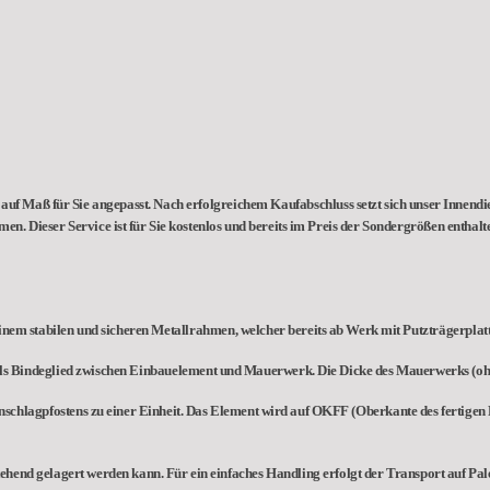
auf Maß für Sie angepasst. Nach erfolgreichem Kaufabschluss setzt sich unser Innendie
hmen.
Dieser Service ist für Sie kostenlos und bereits im Preis der Sondergrößen enthalt
stabilen und sicheren Metallrahmen, welcher bereits ab Werk mit Putzträgerplatten b
t als Bindeglied zwischen Einbauelement und Mauerwerk. Die Dicke des Mauerwerks (ohn
chlagpfostens zu einer Einheit. Das Element wird auf OKFF (Oberkante des fertigen Fu
tehend gelagert werden kann. Für ein einfaches Handling erfolgt der Transport auf Pal