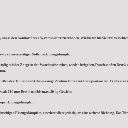
 um so den Komfort Ihres Systems weiter zu erhöhen. Wir bieten für Sie drei verschi
wie einen einseitigen Softclose Einzugsdämpfer.
ündig mit der Zarge in der Wandtasche ruhen, wieder freigeben. Durch sanften Druck a
ann.
ießen der Tür und zieht dieses einige Zentimeter bis zur Ruheposition ein. Er übernim
ren ab 610 mm Breite und bis max. 80 kg Gewicht.
ftopen Einzugsdämpfer.
einseitigen Einzugsdämpfers, erweitert diese jedoch, um eine weitere Richtung. Das Tü