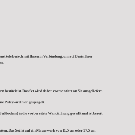
nst telefonisch mit Ihnen in Verbindung, um auf Basis Ihrer
en.
estück ist. Das Set wird daher vormontiert an Sie ausgeliefert.
e Putz) wird hier gespiegelt.
ßbodens) in die vorbereitete Wandöffnung gestellt und ist bereit
etten. Das Set ist auf ein Mauerwerk von 11,5 cm oder 17,5 cm