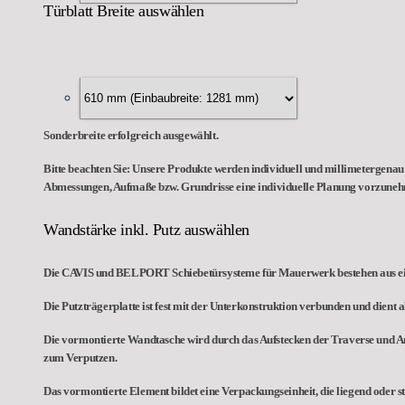
Türblatt Breite auswählen
Sonderbreite erfolgreich ausgewählt.
Bitte beachten Sie: Unsere Produkte werden individuell und millimetergenau 
Abmessungen, Aufmaße bzw. Grundrisse eine individuelle Planung vorzune
Wandstärke inkl. Putz auswählen
Die CAVIS und BELPORT Schiebetürsysteme für Mauerwerk bestehen aus einem 
Die Putzträgerplatte ist fest mit der Unterkonstruktion verbunden und dien
Die vormontierte Wandtasche wird durch das Aufstecken der Traverse und Ans
zum Verputzen.
Das vormontierte Element bildet eine Verpackungseinheit, die liegend oder s