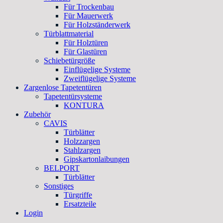
Für Trockenbau
Für Mauerwerk
Für Holzständerwerk
Türblattmaterial
Für Holztüren
Für Glastüren
Schiebetürgröße
Einflügelige Systeme
Zweiflügelige Systeme
Zargenlose Tapetentüren
Tapetentürsysteme
KONTURA
Zubehör
CAVIS
Türblätter
Holzzargen
Stahlzargen
Gipskartonlaibungen
BELPORT
Türblätter
Sonstiges
Türgriffe
Ersatzteile
Login