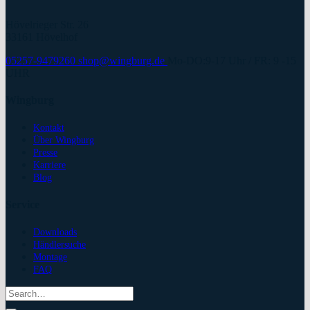
Hövelrieger Str. 26
33161 Hövelhof
05257-9479260
shop@wingburg.de
Mo-DO:9-17 Uhr / FR: 9 -15
UHR
Wingburg
Kontakt
Über Wingburg
Presse
Karriere
Blog
Service
Downloads
Händlersuche
Montage
FAQ
Search
for: