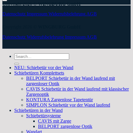
Copyright 2026 ©
WINGBURG GmbH
Datenschutz
Impressum
Widerrufsbelehrung
AGB
Copyright 2026 ©
WINGBURG GmbH
Datenschutz
Widerrufsbelehrung
Impressum
AGB
Search
for:
NEU: Schiebetür vor der Wand
Schiebetüren Komplettsets
BELPORT Schiebetür in der Wand laufend mit
zargenloser Optik
CAVIS Schiebetür in der Wand laufend mit klassischer
Zargenoptik
KONTURA Zargenlose Tapetentür
SIMPLON Schiebetür vor der Wand laufend
Schiebetüren in der Wand
Schiebetürsysteme
CAVIS mit Zarge
BELPORT zargenlose Optik
Wandart