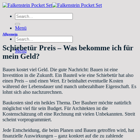
Zum
Inhalt
Search
springen
for:
Menü
Allgemein
Search
for:
Schiebetür Preis – Was bekomme ich für
Menü
mein Geld?
Bauen kostet viel Geld. Die gute Nachricht: Bauen ist eine
Investition in die Zukunft. Ein Bauteil wie eine Schiebetür hat also
einen Preis – und einen Wert. Er beinhaltet eventuelle Kosten
während der Lebensdauer und manch unbezahlbare Eigenschaft. Es
lohnt sich also nachzurechnen.
Baukosten sind ein heikles Thema. Der Bauherr möchte natürlich
möglichst viel für sein Budget. Für Architekten ist die
Kostenschätzung oft eine Rechnung mit vielen Unbekannten. Streit
scheint vorprogrammiert.
Jede Entscheidung, die beim Planen und Bauen getroffen wird, hat
finanzielle Auswirkungen – ganz konkret auf die zu zahlende