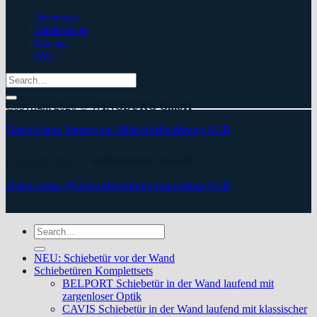
Downloads
Händlersuche
Montage
FAQ
Search
for:
Copyright 2026 ©
WINGBURG GmbH
Datenschutz
Impressum
Widerrufsbelehrung
AGB
Copyright 2026 ©
WINGBURG GmbH
Datenschutz
Widerrufsbelehrung
Impressum
AGB
Search
for:
NEU: Schiebetür vor der Wand
Schiebetüren Komplettsets
BELPORT Schiebetür in der Wand laufend mit
zargenloser Optik
CAVIS Schiebetür in der Wand laufend mit klassischer