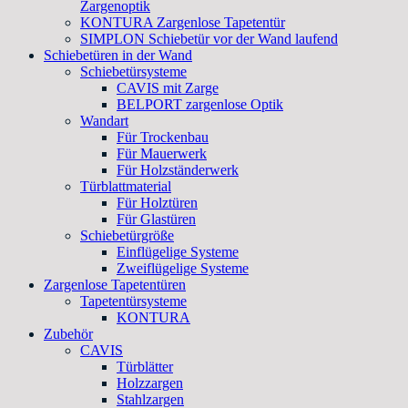
Zargenoptik
KONTURA Zargenlose Tapetentür
SIMPLON Schiebetür vor der Wand laufend
Schiebetüren in der Wand
Schiebetürsysteme
CAVIS mit Zarge
BELPORT zargenlose Optik
Wandart
Für Trockenbau
Für Mauerwerk
Für Holzständerwerk
Türblattmaterial
Für Holztüren
Für Glastüren
Schiebetürgröße
Einflügelige Systeme
Zweiflügelige Systeme
Zargenlose Tapetentüren
Tapetentürsysteme
KONTURA
Zubehör
CAVIS
Türblätter
Holzzargen
Stahlzargen