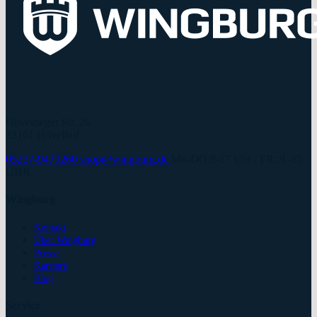
Hövelrieger Str. 26
33161 Hövelhof
05257-9479260
shop@wingburg.de
Mo-DO:9-17 Uhr / FR: 9 -15
UHR
Wingburg
Kontakt
Über Wingburg
Presse
Karriere
Blog
Service